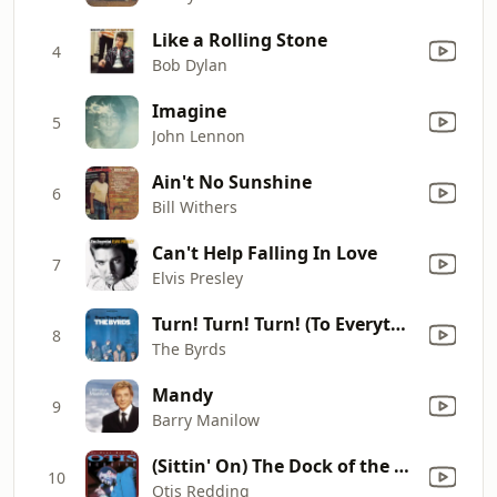
Like a Rolling Stone
4
Bob Dylan
Imagine
5
John Lennon
Ain't No Sunshine
6
Bill Withers
Can't Help Falling In Love
7
Elvis Presley
Turn! Turn! Turn! (To Everything There Is a Season)
8
The Byrds
Mandy
9
Barry Manilow
(Sittin' On) The Dock of the Bay
10
Otis Redding