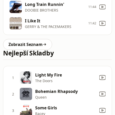
Long Train Runnin'
11:44
DOOBIE BROTHERS
I Like It
11:42
GERRY & THE PACEMAKERS
Zobrazit Seznam
Nejlepší Skladby
Light My Fire
1
The Doors
Bohemian Rhapsody
2
Queen
Some Girls
3
Racey