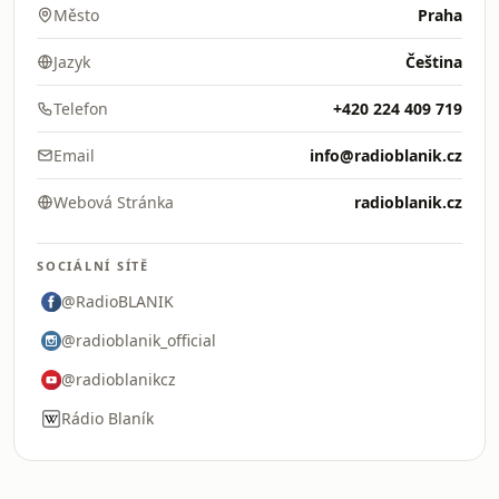
Město
Praha
Jazyk
Čeština
Telefon
+420 224 409 719
Email
info@radioblanik.cz
Webová Stránka
radioblanik.cz
SOCIÁLNÍ SÍTĚ
@RadioBLANIK
@radioblanik_official
@radioblanikcz
Rádio Blaník