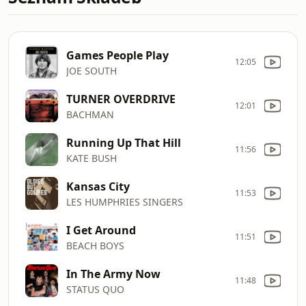
Games People Play
12:05
JOE SOUTH
TURNER OVERDRIVE
12:01
BACHMAN
Running Up That Hill
11:56
KATE BUSH
Kansas City
11:53
LES HUMPHRIES SINGERS
I Get Around
11:51
BEACH BOYS
In The Army Now
11:48
STATUS QUO