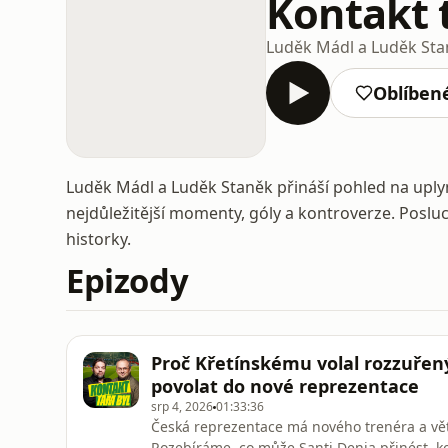
Kontakt 
Luděk Mádl a Luděk St
Oblíben
Luděk Mádl a Luděk Staněk přináší pohled na upl
nejdůležitější momenty, góly a kontroverze. Poslu
historky.
Epizody
Proč Křetínskému volal rozzuřen
povolat do nové reprezentace
srp 4, 2026
01:33:36
Česká reprezentace má nového trenéra a vět
Rozebíráme, co může Santi Denia přinést, 