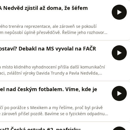
terý změnil dráhu míče. V české části se vracíme k
 A Nedvěd zjistil až doma, že šéfem
vého trenéra reprezentace, ale zároveň se pokouší
zatím nepůsobí úplně přesvědčivě. Řešíme jeho rozhovor
 sen o zahraničním trenérovi, realitu peněz na FAČRu i
v cizině, nebo nakonec zase skončí u někoho volného
ostaví? Debakl na MS vyvolal na FAČR
ta a místo klidného vyhodnocení přišla další komunikační
ci, zvláštní výroky Davida Trundy a Pavla Nedvěda,
řekvapivou rezignaci Miroslava Koubka. K tomu
ko Kozel, Suchopár nebo Bílek, pokračující šampionát
tel nad českým fotbalem. Víme, kde je
nčí po porážce s Mexikem a my řešíme, proč byl právě
le zároveň přišel pozdě. Bavíme se o fyzickém odpadnutí
zvláštním vysvětlení střídání Višinského i o tom, proč
 Vracíme se i ke kauze Karviná, možné ztrátě evropského
ka!? Česká ostuda #2, poafricku