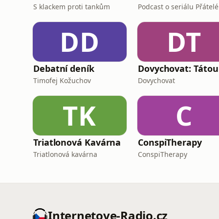
S klackem proti tankům
Podcast o seriálu Přátelé
DD
DT
Debatní deník
Timofej Kožuchov
Dovychovat
TK
C
Triatlonová Kavárna
ConspiTherapy
Triatlonová kavárna
ConspiTherapy
Internetove-Radio.cz