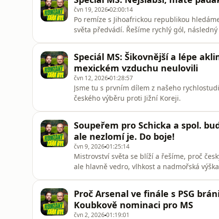
místa a
čvn 19, 2026
02:00:14
Po remíze s Jihoafrickou republikou hledáme
světa předvádí. Řešíme rychlý gól, následný
Koubka i širší otázku, jestli šampionát jen 
přidáváme dojmy z dalších zápasů MS, Rona
Speciál MS: Šikovnější a lépe akl
genialitu, reklamní pauz
mexickém vzduchu neulovili
čvn 12, 2026
01:28:57
Jsme tu s prvním dílem z našeho rychlostud
českého výběru proti Jižní Koreji.
Soupeřem pro Schicka a spol. bude
ale nezlomí je. Do boje!
čvn 9, 2026
01:25:14
Mistrovství světa se blíží a řešíme, proč čes
ale hlavně vedro, vlhkost a nadmořská výška.
zároveň jeho největší slabinou? K tomu prob
pohárové následky, Křetínského šanci ve Wes
Proč Arsenal ve finále s PSG bránil
hráč
Koubkově nominaci pro MS
čvn 2, 2026
01:19:01