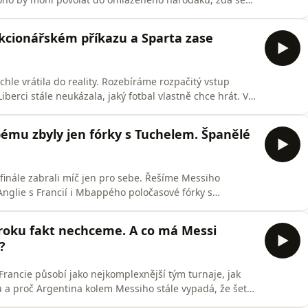
trahově nejdřív rozhodli trenéra najmout a teprve potom
e k pokusu Gianniho Infantina prodat část světového
akcionářském příkazu a Sparta zase
ychle vrátila do reality. Rozebíráme rozpačitý vstup
Liberci stále neukázala, jaký fotbal vlastně chce hrát. Ve
ací do týmu Tomáš Chorý, takže Tvrdíkovo „nikdy“
ému stadionu údajně půjčovali děti. Nakonec řešíme
pému zbyly jen fórky s Tuchelem. Španělé
 finále zabrali míč jen pro sebe. Řešíme Messiho
nglie s Francií i Mbappého poločasové fórky s
 roku fakt nechceme. A co má Messi
?
č Francie působí jako nejkomplexnější tým turnaje, jak
 a proč Argentina kolem Messiho stále vypadá, že šetří
alandova Norska, anglické utrpení, sporné verdikty i