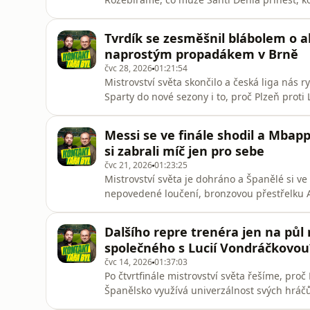
pokusí vrátit Patrika Schicka a proč se na S
řešit, kde na něj vezmou. Pak se přesouvám
Tvrdík se zesměšnil blábolem o 
fotbalu soukromým inve
naprostým propadákem v Brně
čvc 28, 2026
01:21:54
Mistrovství světa skončilo a česká liga nás r
Sparty do nové sezony i to, proč Plzeň proti 
Slavii se po přímém akcionářském příkazu vr
vydrželo 73 dní, a fanoušci si kvůli zavřen
Messi se ve finále shodil a Mbap
možný přestu
si zabrali míč jen pro sebe
čvc 21, 2026
01:23:25
Mistrovství světa je dohráno a Španělé si ve
nepovedené loučení, bronzovou přestřelku A
Tuchelem.
Dalšího repre trenéra jen na půl
společného s Lucií Vondráčkovou
čvc 14, 2026
01:37:03
Po čtvrtfinále mistrovství světa řešíme, pro
Španělsko využívá univerzálnost svých hráčů
síly na rozhodující chvíle. Probíráme pád Ha