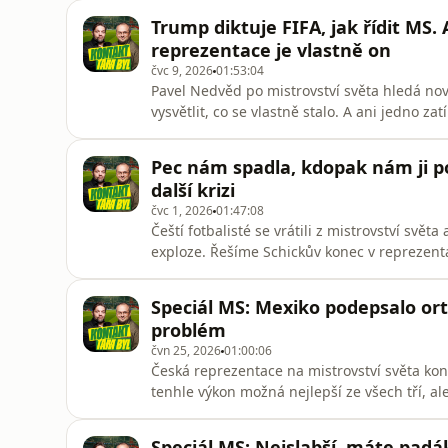
další absurditu FIFA, tentokrát s kabelem, k
Trump diktuje FIFA, jak řídit MS.
hledání nov
reprezentace je vlastně on
čvc 9, 2026
01:53:04
Pavel Nedvěd po mistrovství světa hledá no
vysvětlit, co se vlastně stalo. A ani jedno 
pro Sport, dvacet kritérií pro nového kouče,
to, jestli má český fotbal hledat spasitele 
Pec nám spadla, kdopak nám ji p
doma. K tomu p
další krizi
čvc 1, 2026
01:47:08
Čeští fotbalisté se vrátili z mistrovství svě
exploze. Řešíme Schickův konec v reprezenta
Krejčího prohlášení z notýsku na letišti i p
přidáváme hledání nového trenéra, jména ja
Speciál MS: Mexiko podepsalo or
bez Česka, německý
problém
čvn 25, 2026
01:00:06
Česká reprezentace na mistrovství světa ko
tenhle výkon možná nejlepší ze všech tří, a
týmu, zvláštní komunikaci Miroslava Koubka, 
český fotbal na světové scéně tak zaostává.
Speciál MS: Nejslabší, máte padá