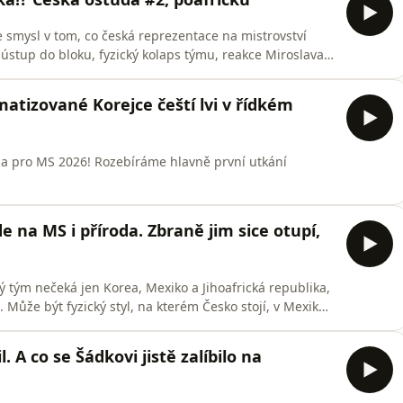
 smysl v tom, co česká reprezentace na mistrovství
 ústup do bloku, fyzický kolaps týmu, reakce Miroslava
brutálně neukázal skutečný stav českého fotbalu.K tomu
ldovu portugalskou past, Messiho přirozenou
imatizované Korejce čeští lvi v řídkém
ia pro MS 2026! Rozebíráme hlavně první utkání
 na MS i příroda. Zbraně jim sice otupí,
ký tým nečeká jen Korea, Mexiko a Jihoafrická republika,
 Může být fyzický styl, na kterém Česko stojí, v Mexiku
íráme kauzu Karviné, její propojení se Slavií, možné
t Hamu i to, jak se z reprezentací stává globální směs
. A co se Šádkovi jistě zalíbilo na