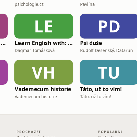
psichologie.cz
Pavlína
LE
PD
Dovychovat: Tátou na celý život
Learn English with: My Life and Other Funny Stories
Psí duše
Dagmar Tomášková
Rudolf Desenský, Datarun
VH
TU
Vademecum historie
Táto, už to vím!
Vademecum historie
Táto, už to vím!
PROCHÁZET
POPULÁRNÍ