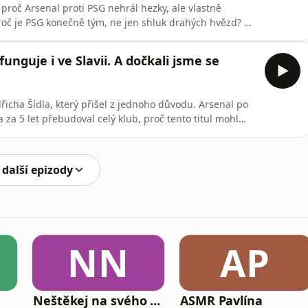
proč Arsenal proti PSG nehrál hezky, ale vlastně
proč je PSG konečně tým, ne jen shluk drahých hvězd? K
eprezentace na mistrovství světa, Koubkův
to, proč Česko nejede do Mexika hrát krásně, ale
funguje i ve Slavii. A dočkali jsme se
dřicha Šídla, který přišel z jednoho důvodu. Arsenal po
ta za 5 let přebudoval celý klub, proč tento titul mohl
 dynastii. Zastavili jsme se taky u derby, Tvrdíkových
m, který nikoho nepřekvapil.
 další epizody
NN
AP
Neštěkej na svého psa
ASMR Pavlína