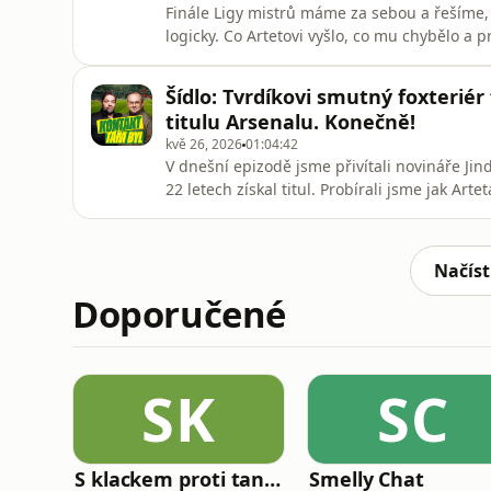
Finále Ligy mistrů máme za sebou a řešíme, 
logicky. Co Artetovi vyšlo, co mu chybělo a 
tomu rozebíráme konečnou nominaci české r
pragmatismus, návrat Chorého s Douděrou i 
Šídlo: Tvrdíkovi smutný foxteriér 
přežít.
titulu Arsenalu. Konečně!
kvě 26, 2026
01:04:42
V dnešní epizodě jsme přivítali novináře Jin
22 letech získal titul. Probírali jsme jak Arte
přijít právě teď a jestli může Arsenal založit
piruet a toho proč Dukla sestoupila způsobe
Načíst
Doporučené
SK
SC
S klackem proti tankům
Smelly Chat