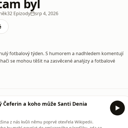
tam byl
aněk
32 Epizody
srp 4, 2026
é
ynulý fotbalový týden. S humorem a nadhledem komentují
chači se mohou těšit na zasvěcené analýzy a fotbalové
ý Čeferin a koho může Santi Denia
šina z nás kvůli němu poprvé otevřela Wikipedii.
koho by mohl povolat do omlazeného nároďáku, zda se