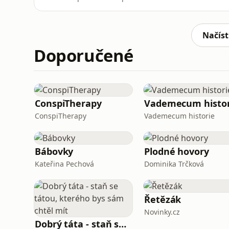
druhý nadpis hlásí „bezpečný přístav". Ale 
zlato rozebrali do detailu — bez emocí a bez
trhu v kontextu napětí ko
Načíst
Doporučené
ConspiTherapy
Vademecum histor
ConspiTherapy
Vademecum historie
Bábovky
Plodné hovory
Kateřina Pechová
Dominika Trčková
Řetězák
Novinky.cz
Dobrý táta - staň se tátou, kterého bys sám chtěl mít