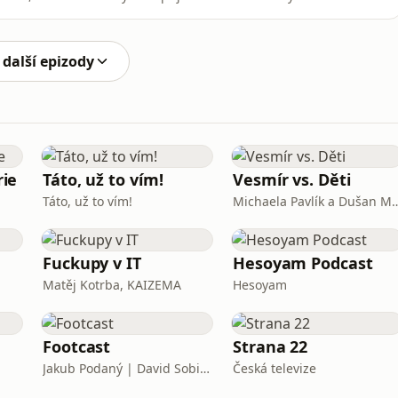
je to skutečně tak jednoduché?V téhle epizodě jsme
 marketingových klišé. Probíráme aktuální situaci na
 další epizody
ie
Táto, už to vím!
Vesmír vs. Děti
Táto, už to vím!
Michaela Pavlík a 
Fuckupy v IT
Hesoyam Podcast
Matěj Kotrba, KAIZEMA
Hesoyam
Footcast
Strana 22
Jakub Podaný | David Sobišek
Česká televize