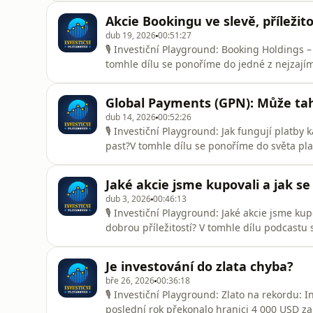
stála peníze. Vy se podobným chybám můžet
Akcie Bookingu ve slevě, příležit
poslechněte si naše zk
dub 19, 2026
00:51:27
🎙 Investiční Playground: Booking Holdings –
tomhle dílu se ponoříme do jedné z nejzají
od toho, jak Booking vlastně vydělává, až po
Co v díle probereme:Proč je Booking Holding
Global Payments (GPN): Může tah
vypadá celá s
dub 14, 2026
00:52:26
🎙 Investiční Playground: Jak fungují platby 
past?V tomhle dílu se ponoříme do světa plat
kartou, až po konkrétní investiční tezi na j
probereme:Jak funguje celý platební ekosys
Jaké akcie jsme kupovali a jak se
jsou klíčoví hr
dub 3, 2026
00:46:13
🎙 Investiční Playground: Jaké akcie jsme kup
dobrou příležitostí? V tomhle dílu podcastu
a prodejů:Jak se nám dařilo v Q1 🧾Jaké akc
přemýšlíme o dalším vývoji trhu 🔮Jaký je n
Je investování do zlata chyba?
Speciální fokus: Meta –
bře 26, 2026
00:36:18
🎙 Investiční Playground: Zlato na rekordu: 
poslední rok překonalo hranici 4 000 USD za