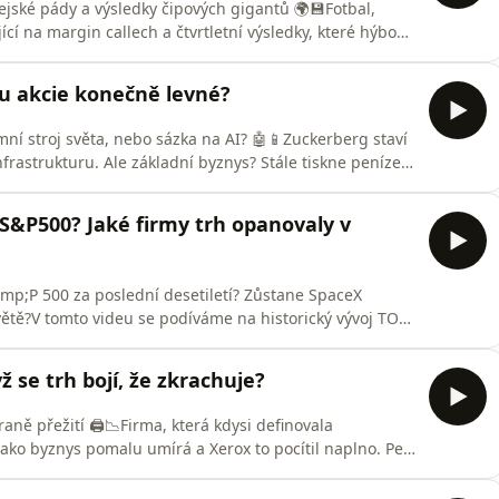
rejské pády a výsledky čipových gigantů 🌍💾Fotbal,
ící na margin callech a čtvrtletní výsledky, které hýbou
 nabitý až po okraj. Podíváme se, jestli se dá vydělat
čísla TSMC a ASML o stavu AI boomu, a proč VW
ou akcie konečně levné?
mní stroj světa, nebo sázka na AI? 🤖📱Zuckerberg staví
nfrastrukturu. Ale základní byznys? Stále tiskne peníze
je Meta reklamní monstrum, které nemá na světě
a jestli je dnešní cena příležitost, nebo past.📌 Časová
S&P500? Jaké firmy trh opanovaly v
&amp;P 500 za poslední desetiletí? Zůstane SpaceX
ětě?V tomto videu se podíváme na historický vývoj TOP
měnili vítězové jednotlivých dekád a co stálo za jejich
 vzestup SpaceX - firmy, která změnila kosmický
 se trh bojí, že zkrachuje?
aně přežití 🖨️📉Firma, která kdysi definovala
 jako byznys pomalu umírá a Xerox to pocítil naplno. Petr
gementem a přináší přímé dojmy z první
a do současné krize, co stojí za jejím pádem a jestli v