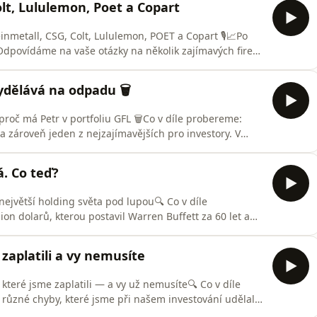
lt, Lululemon, Poet a Copart
nmetall, CSG, Colt, Lululemon, POET a Copart 🎙️📈Po
 Odpovídáme na vaše otázky na několik zajímavých firem
or zastoupený společnostmi Rheinmetall, CSG a Colt,
ulemon, technologickou společnost POET Technologies a
ydělává na odpadu 🗑️
roč má Petr v portfoliu GFL 🗑️Co v díle probereme:
 zároveň jeden z nejzajímavějších pro investory. V
ement tak unikátní odvětví: lokální monopoly, stabilní
wer, která přežije každou recesi. A pak se dostaneme k
á. Co teď?
největší holding světa pod lupou🔍 Co v díle
on dolarů, kterou postavil Warren Buffett za 60 let a
ji rozebíráme od základů až po aktuální
oč je float pojišťoven tak geniální výhoda, a jak
zaplatili a vy nemusíte
 které jsme zaplatili — a vy už nemusíte🔍 Co v díle
ůzné chyby, které jsme při našem investování udělali,
 konkrétní situace a různá špatná rozhodnutí, která nás