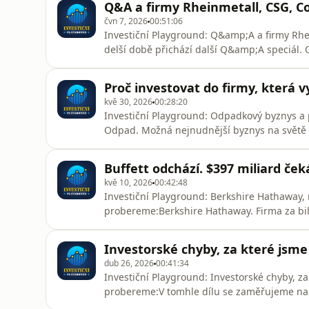
Q&A a firmy Rheinmetall, CSG, Co
tom všem může být skrytá in
čvn 7, 2026
00:51:06
Investiční Playground: Q&amp;A a firmy Rhei
delší době přichází další Q&amp;A speciál.
z různých odvětví. Rozebereme obranný sekt
zaměříme se na spotřebitelskou značku Lul
Proč investovat do firmy, která v
také na Copart, jedn
kvě 30, 2026
00:28:20
Investiční Playground: Odpadkový byznys a p
Odpad. Možná nejnudnější byznys na světě a
tomhle dílu rozebíráme, proč je waste manag
cashflow, vysoké bariéry vstupu a pricing po
Buffett odchází. $397 miliard ček
věci. Petrova in
kvě 10, 2026
00:42:48
Investiční Playground: Berkshire Hathaway, 
probereme:Berkshire Hathaway. Firma za bili
kterou teď přebírá Greg Abel. V tomhle dílu 
valuaci.Projdeme, jak BRK vlastně funguje, pr
Investorské chyby, za které jsme 
správně ocenit firmu, která má $397 m
dub 26, 2026
00:41:34
Investiční Playground: Investorské chyby, za
probereme:V tomhle dílu se zaměřujeme na r
a ze kterých jsme se mohli poučit. Projdeme