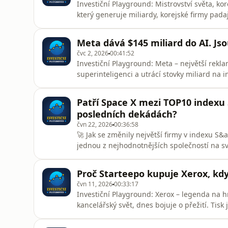
Investiční Playground: Mistrovství světa, ko
který generuje miliardy, korejské firmy padaj
celým polovodičovým sektorem – tenhle díl je
na fotbalových klubech na burze, co říkají 
Meta dává $145 miliard do AI. Js
propouští, zatím
čvc 2, 2026
00:41:52
Investiční Playground: Meta – největší rekla
superinteligenci a utrácí stovky miliard na i
jako nic jiného na trhu. Rozebereme, proč 
srovnání, co si myslet o obřím capex cyklu – 
Patří Space X mezi TOP10 indexu 
osa:[0:00]
posledních dekádách?
čvn 22, 2026
00:36:58
🚀 Jak se změnily největší firmy v indexu S
jednou z nejhodnotnějších společností na sv
10 společností v indexu S&amp;P 500, jak se 
růstem. Zároveň se zaměříme na fenomenální
Proč Starteepo kupuje Xerox, když
průmysl a přepisuje h
čvn 11, 2026
00:33:17
Investiční Playground: Xerox – legenda na hr
kancelářský svět, dnes bojuje o přežití. Tisk
měl navíc možnost potkat se osobně s mana
ruky.Rozebereme, jak se ikonická firma dostal