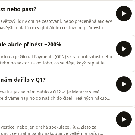
e vyvarovat bez tohoto &quot;školného&quot; -
ost nebo past?
 světový lídr v online cestování, nebo přeceněná akcie?V
mavějších platform v globálním cestovním průmyslu –
 konkrétní pohled na valuaci a potenciální návratnost.🔍
s víc než jen &quot;ten web na hotely&quot; a jak
le akcie přinést +200%
kartou a je Global Payments (GPN) skrytá příležitost nebo
ebního sektoru – od toho, co se děje, když zaplatíte
ednoho z největších hráčů v segmentu.🔍 Co v díle
tém – kdo na vás vydělává při každé transakci 💳Kdo
 nám dařilo v Q1?
ovali a jak se nám dařilo v Q1? 📈 Je Meta ve slevě
 se díváme naplno do našich do čísel i reálných nákupů
ie jsme nakupovali a co jsme naopak prodali 🔄Jak teď
áš názor na aktuální výprodeje na Big Techu 💻💥
Investice, nebo jen drahá spekulace? 🥇📈Zlato za
 unci, centrální banky nakupují ve velkém a každý