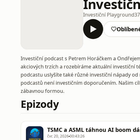
Investič
Investiční Playground
37
Oblíben
Investiční podcast s Petrem Horáčkem a Ondřejem 
akciových trzích a rozebíráme aktuální investiční 
podcastu uslyšíte také různé investiční nápady od 
podcastů není investičním doporučením. Našim cíle
zábavnou formou.
Epizody
TSMC a ASML táhnou AI boom dál 
čvc 20, 2026
00:43:26