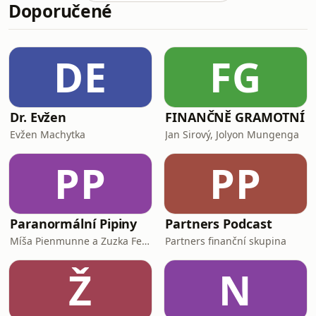
Doporučené
vysvětloval Peter Kareem
kolemjdoucím při hodinových cestách
ze hřiště.I tohle je cena, kterou musíte
v Nigérii zaplatit za šanci.Za možnost
DE
FG
porvat se o budoucnost na zeleném
pažitu.I o tom je nový příb
Dr. Evžen
FINANČNĚ GRAMOTNÍ
Evžen Machytka
Jan Sirový, Jolyon Mungenga
PP
PP
Paranormální Pipiny
Partners Podcast
Míša Pienmunne a Zuzka Fejfarová
Partners finanční skupina
Ž
N