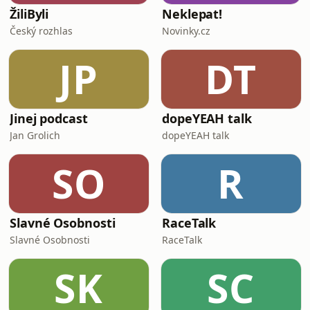
ŽiliByli
Neklepat!
Český rozhlas
Novinky.cz
JP
DT
Jinej podcast
dopeYEAH talk
Jan Grolich
dopeYEAH talk
SO
R
Slavné Osobnosti
RaceTalk
Slavné Osobnosti
RaceTalk
SK
SC