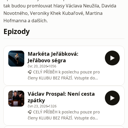
tak budou promlouvat hlasy Václava Neužila, Davida
Novotného, Veroniky Khek Kubařové, Martina
Hofmanna a dalších.
Epizody
Markéta Jeřábková:
Jeřábovo ségra
čvc 20, 2026
1056
🎧 CELÝ PŘÍBĚH k poslechu pouze pro
členy KLUBU BEZ FRÁZÍ. Vstupte do
něho i vy na BEZFRAZI.CZKubalíci,
Jeřáb a jeho ségra. Tahle čtyřka byla a
Václav Prospal: Není cesta
je nerozlučná. Tomáš, Dominik, Jakub
zpátky
a Markéta. Tři hokejisti se zápasy v
čvn 23, 2026
1326
NHL a… Dlouho to nikoho nezajímalo,
🎧 CELÝ PŘÍBĚH k poslechu pouze pro
ale netrápila se tím. Dělala, co umí, co
členy KLUBU BEZ FRÁZÍ. Vstupte do
ji baví. Hrála, sportovala a dostala se v
něho i vy na BEZFRAZI.CZPoslechněte
házené mezi nejlepší z