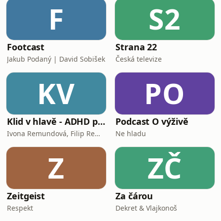
F
S2
Footcast
Strana 22
Jakub Podaný | David Sobišek
Česká televize
KV
PO
Klid v hlavě - ADHD podcast
Podcast O výživě
Ivona Remundová, Filip Remunda
Ne hladu
Z
ZČ
Zeitgeist
Za čárou
Respekt
Dekret & Vlajkonoš