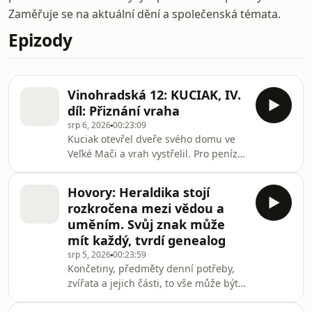
Zaměřuje se na aktuální dění a společenská témata.
Epizody
Vinohradská 12: KUCIAK, IV.
díl: Přiznání vraha
srp 6, 2026
00:23:09
Kuciak otevřel dveře svého domu ve
Veľké Mači a vrah vystřelil. Pro peníze
si dojel k muži, který ho práskl policii.
Ohavný případ z února 2018 dodnes
Hovory: Heraldika stojí
hýbe děním na Slovensku. Přinášíme
rozkročena mezi vědou a
čtvrtou epizodu četby o vraždě Jána
uměním. Svůj znak může
Kuciaka a Martiny Kušnírové.
mít každý, tvrdí genealog
Autorkou knihy Vražda Jána a Martiny:
srp 5, 2026
00:23:59
Vyšetřování (Ringier Slovakia Media,
Končetiny, předměty denní potřeby,
2024), ze které výňatky pocházejí, je
zvířata a jejich části, to vše může být
slovenská novinářka Laura Kellö Kali
součástí heraldického znaku. Při jeho