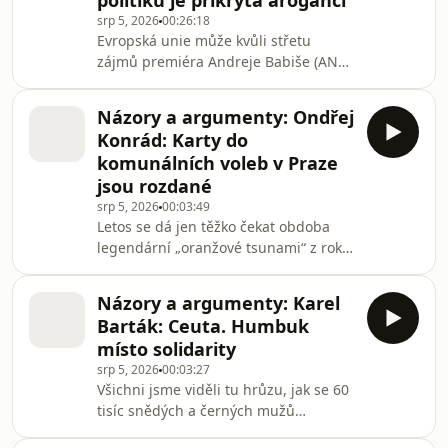
politiků je přikrytá arogancí
Interview Plus Mikoláš Opletal z
srp 5, 2026
00:26:18
Platformy pro sociální bydlení. „To ale
Evropská unie může kvůli střetu
neznamená, že tyto domácnosti už
zájmů premiéra Andreje Babiše (ANO)
nejsou zranitelné. Navíc je možné, že
odmítnout vyplacení dotací pro
část z nich pouze nebyla schopná
Agrofert, varuje v Osobnosti Plus
projít
Názory a argumenty: Ondřej
Pavel Telička, někdejší eurokomisař a
Konrád: Karty do
jeden z bývalých člen ANO. Dotace by
komunálních voleb v Praze
pak platili čeští občané. A hrozí prý i
jsou rozdané
pokuty. Dění kolem premiéra podle
srp 5, 2026
00:03:49
něj přikrývají i koaliční strany,
Letos se dá jen těžko čekat obdoba
Motoristé a SPD. „Položil bych si
legendární „oranžové tsunami“ z roku
otázku, jak je vůbec možné, že v této
2008, kdy v komunálních volbách
zemi stále s
vyhrála doslova na celé čáře opoziční
Názory a argumenty: Karel
sociální demokracie se ziskem většiny
Barták: Ceuta. Humbuk
ve všech 13 krajích. Mimochodem asi
místo solidarity
kvůli zavedenému třicetikorunovému
srp 5, 2026
00:03:27
poplatku za návštěvu u lékaře, ale
Všichni jsme viděli tu hrůzu, jak se 60
jistě i proto, že tehdy se voliči
tisíc snědých a černých mužů
vymezovali vůči Topolánkově kabinetu
nahrnulo minulý týden z Maroka do
vládnoucímu už skoro dvě a půl léta.