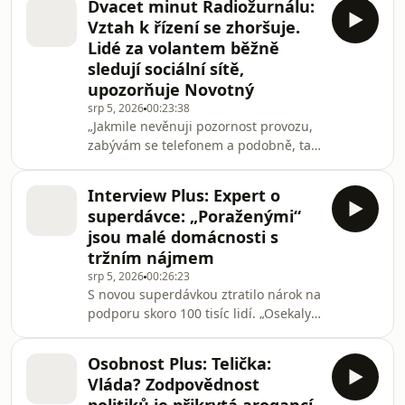
Dvacet minut Radiožurnálu:
ochlazují budovy pomocí zelených
Vztah k řízení se zhoršuje.
střech a fasád? A je znepokojivé, že
Lidé za volantem běžně
modely umělé inteligence podnikly po
sledují sociální sítě,
vypuštění na internet kybernetické
upozorňuje Novotný
útoky?
srp 5, 2026
00:23:38
„Jakmile nevěnuji pozornost provozu,
zabývám se telefonem a podobně, tak
moje reakční doba výrazně stoupá a v
danou chvíli už to může mít tragické
Interview Plus: Expert o
následky,“ varuje člen Týmu silniční
superdávce: „Poraženými“
bezpečnosti a místopředseda výkonné
jsou malé domácnosti s
rady Asociace autoškol Jiří Novotný.
tržním nájmem
Proč letos v Česku při nehodách umírá
srp 5, 2026
00:26:23
víc lidí než loni? Jaké chyby dělají
S novou superdávkou ztratilo nárok na
řidiči nejčastěji? A nakolik ovlivňuje
podporu skoro 100 tisíc lidí. „Osekaly
horké počasí naše chování a r
se okrajové hodnoty. Ti, kteří dosud
měli nárok jenom těsně, nebo třeba
Osobnost Plus: Telička:
jen na některou dávku, ji teď v
Vláda? Zodpovědnost
superdávce nedostali,“ vysvětluje v