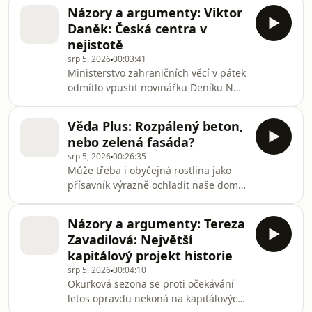
miniaturní španělské enklávy Ceuta
Názory a argumenty: Viktor
na africkém kontinentu. Okamžitě
Daněk: Česká centra v
vyvstaly zlé vzpomínky na „balkánskou
nejistotě
cestu“ před 10 lety, nebo na stovky
srp 5, 2026
00:03:41
utonulých u italských či řeckých
Ministerstvo zahraničních věcí v pátek
ostrovů.
odmítlo vpustit novinářku Deníku N
Zdislavu Pokornou na tiskovou
konferenci. Krok vyvolal rozhořčené
Věda Plus: Rozpálený beton,
reakce, které překryly neméně
nebo zelená fasáda?
podstatný obsah vystoupení ministra
srp 5, 2026
00:26:35
Petra Macinky z Motoristů. Ohlásil v
Může třeba i obyčejná rostlina jako
něm odvolání generální ředitelky
přísavník výrazně ochladit naše domy?
Českých center Jitky Pánek Jurkové.
- Američtí vědci vytvořili nový AI
Pro českou kulturní diplomacii to
chatbot kterému říkají "datový
bude těžko nahraditelná ztráta.
Názory a argumenty: Tereza
docent". Proč je jeho úkolem hledání
Zavadilová: Největší
uměleckých děl ukradených nacisty? -
kapitálový projekt historie
Do Měsíce ráno narazila zbloudilá
srp 5, 2026
00:04:10
část kosmické rakety. Proč vědci její
Okurková sezona se proti očekávání
pád bedlivě sledovali a čemu to může
letos opravdu nekoná na kapitálových
pomoci? Moderuje Štěpánka