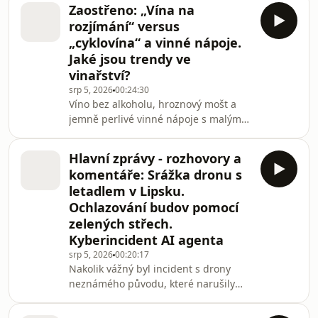
vytváření ale platí striktní pravidla.
Zaostřeno: „Vína na
„Kdo v heraldice hledá tajemství nebo
rozjímání“ versus
romantiku, najde je. A kdo v ní hledá
„cyklovína“ a vinné nápoje.
pomocnou vědu historickou, najde ji
Jaké jsou trendy ve
také,“ říká mluvčí Charity Česká
vinařství?
republika, heraldický kreslíř, genealog
a autor několika znaků Jan Oulík.
srp 5, 2026
00:24:30
Víno bez alkoholu, hroznový mošt a
jemně perlivé vinné nápoje s malým
množstvím alkoholu nebo úplně bez
něj. To, co ještě před pár lety bylo
Hlavní zprávy - rozhovory a
okrajovou záležitostí, dnes požaduje
komentáře: Srážka dronu s
stále více zákazníků, hlavně mladší
letadlem v Lipsku.
generace. Většina vinařství proto tyto
Ochlazování budov pomocí
produkty zařazuje do své nabídky. Ke
zelených střech.
zmapování trhu přistoupilo i Národní
vinařské centrum.
Kyberincident AI agenta
srp 5, 2026
00:20:17
Nakolik vážný byl incident s drony
neznámého původu, které narušily
provoz na jednom z německých letišť?
Do jaké míry architekti v Česku