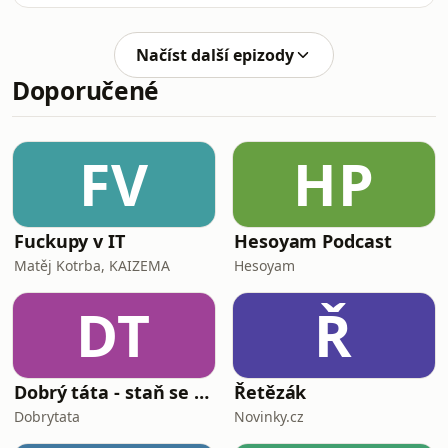
trzích. Akcie největších gigantů, jako
Martanová.
jsou matky Facebooku a Googlu,
zažívají různé turbulentní propady.
Načíst další epizody
Důvodem je nyní nikoli politika ani
Doporučené
mezinárodní napětí, ale pololetní
výsledky firem. Závod o AI dostává
trochu hysterické rysy, které se
zhmotňují v účetních závěrkách dosud
FV
HP
veleúspěšných firem.
Fuckupy v IT
Hesoyam Podcast
Matěj Kotrba, KAIZEMA
Hesoyam
DT
Ř
Dobrý táta - staň se tátou, kterého bys sám chtěl mít
Řetězák
Dobrytata
Novinky.cz