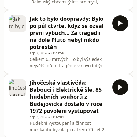
„Rakouský občanský list pro mysl,
srdce a dobrou náladu“ populární
článek o historii a současnosti kláštera
Jak to bylo doopravdy: Bylo
ve Vyšším Brodě na Českokrumlovsku.
po půl čtvrté, když se ozval
Jeho autorem byl publicista a
první výbuch… Za tragédii
spisovatel Benedikt Pillwein, který žil v
na dole Pluto nebyl nikdo
nedalekém Linci.Všechno z tématu
potrestán
Historie můžete pohodlně poslouchat
v mobilní aplikaci mujRozhlas pro
srp 3, 2026
00:23:58
Celkem 65 mrtvých. To byl výsledek
Android a iOS nebo na webu
největší důlní tragédie v novodobých
mujRozhlas.cz.
dějinách. Stala se v září 1981 na
Mostecku v litvínovském
Jihočeská vlastivěda:
hnědouhelném revíru Mostecké
Babouci i Elektrické šle. 85
pánve v tamním dole Pluto. Zároveň je
hudebních souborů z
tato tragická událost upozorněním na
Budějovicka dostalo v roce
to, jakou hodnotu měly v éře
1972 povolení vystupovat
komunistického státu lidské životy.
Opomenout nelze ani pohodlí a
srp 3, 2026
00:02:01
Hudební vystoupení a činnost
laxnost těch, kteří zavinili to, že viníci
muzikantů bývala počátkem 70. let 20.
nebyli potrestáni ani v době
století podrobena stále přísnější