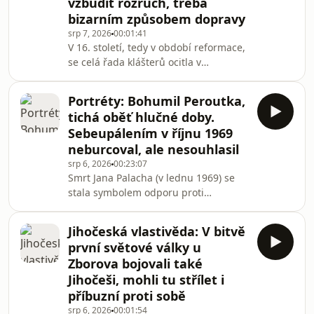
vzbudit rozruch, třeba
Přenosilová (1947–2023).Všechno z
bizarním způsobem dopravy
tématu Historie můžete pohodlně
poslouchat v mobilní aplikaci
srp 7, 2026
00:01:41
V 16. století, tedy v období reformace,
mujRozhlas pro Android a iOS nebo
se celá řada klášterů ocitla v
na webu mujRozhlas.cz.
existenční krizi. Mezi řeholníky
upadala morálka, konventy se
Portréty: Bohumil Peroutka,
rozpadaly či postupně vymíraly, a
tichá oběť hlučné doby.
některé z nich byly z těchto příčin
Sebeupálením v říjnu 1969
zcela zrušeny. Podobný osud potkal v
neburcoval, ale nesouhlasil
roce 1564 i klášter v Borovanech na
srp 6, 2026
00:23:07
Českobudějovicku, kde sídlil řád
Smrt Jana Palacha (v lednu 1969) se
řeholních kanovníků svatého
stala symbolem odporu proti
Augustina.Všechno z tématu Historie
postupnému návratu poměrů v
můžete pohodlně poslouchat
Československu. Palachovo
Jihočeská vlastivěda: V bitvě
sebeupálení stálo na začátku řady
první světové války u
podobných činů. V říjnu 1969 se upálil
Zborova bojovali také
dnes už nám málo známý Bohumil
Jihočeši, mohli tu střílet i
Peroutka.Všechno z tématu Historie
příbuzní proti sobě
můžete pohodlně poslouchat v
mobilní aplikaci mujRozhlas pro
srp 6, 2026
00:01:54