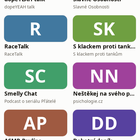
dopeYEAH talk
Slavné Osobnosti
R
SK
RaceTalk
S klackem proti tankům
RaceTalk
S klackem proti tankům
SC
NN
Smelly Chat
Neštěkej na svého psa
Podcast o seriálu Přátelé
psichologie.cz
AP
DD