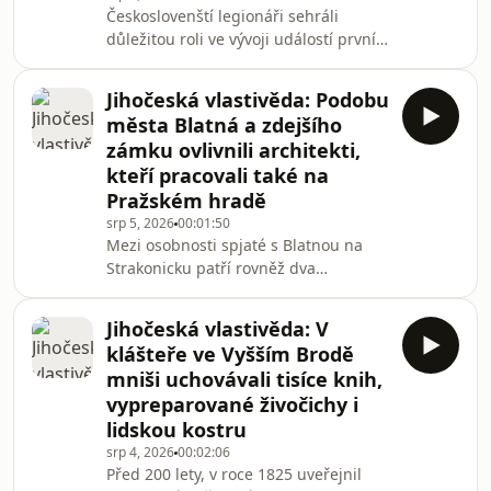
Českoslovenští legionáři sehráli
Android a iOS nebo na webu
důležitou roli ve vývoji událostí první
mujRozhlas.cz.
světové války a jejich vojenská síla
vydatně přispěla ke vzniku
Jihočeská vlastivěda: Podobu
samostatné republiky. Za takovými
města Blatná a zdejšího
učebnicovými frázemi se ovšem
zámku ovlivnili architekti,
skrývají tisíce konkrétních lidských
kteří pracovali také na
osudů.Všechno z tématu Historie
Pražském hradě
můžete pohodlně poslouchat v
mobilní aplikaci mujRozhlas pro
srp 5, 2026
00:01:50
Mezi osobnosti spjaté s Blatnou na
Android a iOS nebo na webu
Strakonicku patří rovněž dva
mujRozhlas.cz.
architekti, kteří v různých dobách
pracovali na Pražském hradě.
Jihočeská vlastivěda: V
Známějším z této dvojice je Benedikt
klášteře ve Vyšším Brodě
Rejt, který žil na přelomu 15. a 16.
mniši uchovávali tisíce knih,
století.Všechno z tématu Historie
vypreparované živočichy i
můžete pohodlně poslouchat v
lidskou kostru
mobilní aplikaci mujRozhlas pro
Android a iOS nebo na webu
srp 4, 2026
00:02:06
Před 200 lety, v roce 1825 uveřejnil
mujRozhlas.cz.