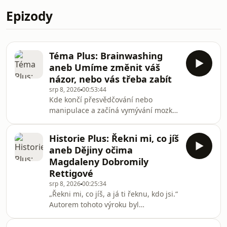
Epizody
Téma Plus: Brainwashing
aneb Umíme změnit váš
názor, nebo vás třeba zabít
srp 8, 2026
00:53:44
Kde končí přesvědčování nebo
manipulace a začíná vymývání mozku?
Dokázali jsme brainwashing rozluštit
v minulosti, a dokážeme ho odhalit
Historie Plus: Řekni mi, co jíš
dnes? O tom, že studená válka byla
aneb Dějiny očima
eldorádem tajných služeb a jejich
Magdaleny Dobromily
metod často daleko za hranou
Rettigové
ústavnosti, demokratických pravidel i
srp 8, 2026
00:25:34
elementární morálky, svědčí temný
„Řekni mi, co jíš, a já ti řeknu, kdo jsi.“
případ úmrtí Franka Olsona,
Autorem tohoto výroku byl
bakteriologa pracujícího počátkem 50.
francouzský revolucionář, právník,
let pro CIA na tajných proj
myslitel, ale hlavně milovník dobrého