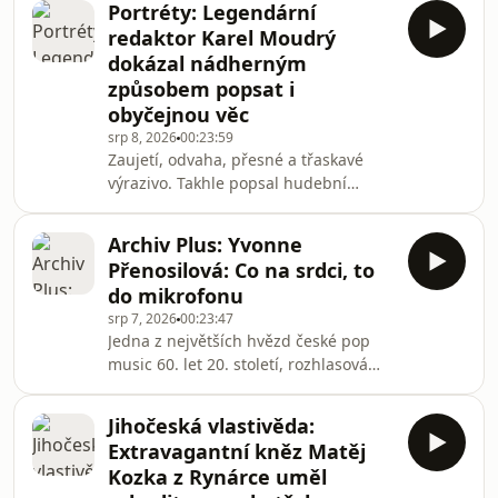
Portréty: Legendární
jídla a pití Jean Anthelme Brillat-
redaktor Karel Moudrý
Savarin. V pořadu Historie Plus na ten
dokázal nádherným
citát tak trochu navazuji. Zjišťuji, co
způsobem popsat i
jedli naši předci v 19. století, co to
obyčejnou věc
vypovídalo o jejich postavení ve
společnosti, životním stylu a
srp 8, 2026
00:23:59
Zaujetí, odvaha, přesné a třaskavé
povaze.Všechno z tématu Historie
výrazivo. Takhle popsal hudební
můžete p
publicista Jiří Černý dlouholetou
novinářskou práci jednoho z
Archiv Plus: Yvonne
legendárních redaktorů Svobodné
Přenosilová: Co na srdci, to
Evropy v osmdesátých letech Karla
do mikrofonu
Moudrého.Všechno z tématu Historie
srp 7, 2026
00:23:47
můžete pohodlně poslouchat v
Jedna z největších hvězd české pop
mobilní aplikaci mujRozhlas pro
music 60. let 20. století, rozhlasová
Android a iOS nebo na webu
moderátorka, vtipná glosátorka – ale
mujRozhlas.cz.
také třeba ježibaba v muzikálové
Jihočeská vlastivěda:
Rusalce nebo členka týmu pozemního
Extravagantní kněz Matěj
personálu letecké společnosti British
Kozka z Rynárce uměl
Airways. Tím vším byla Yvonne