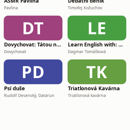
ASMR Pavlína
Debatní deník
Pavlína
Timofej Kožuchov
DT
LE
Dovychovat: Tátou na celý život
Learn English with: My Life and Other Funny Stories
Dovychovat
Dagmar Tomášková
PD
TK
Psí duše
Triatlonová Kavárna
Rudolf Desenský, Datarun
Triatlonová kavárna