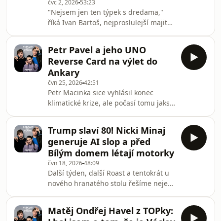
Motoristických kolegů, kteří dělají
čvc 2, 2026
53:23
"Nejsem jen ten týpek s dredama,"
neméně ostudy než on řešíme ale i
říká Ivan Bartoš, nejproslulejší majitel
pivo Petra Pavla s Kean
dredů v České republice, když se ho
ptáme, jak by měl seriózní politik
Petr Pavel a jeho UNO
vypadat – a jestli jednoho vidí při
Reverse Card na výlet do
pohledu do zrcadla. 👀 Bývalý
Ankary
předseda Pirátů v nejnovějším
čvn 25, 2026
42:51
ROASTím inverview především
Petr Macinka sice vyhlásil konec
bilancuje (emphasis on bi): svého
klimatické krize, ale počasí tomu jaksi
nástupce Zdeňka Hřiba, uplynulých 15
neodpovídá. V upocené epizodě
let v politice i spolupráci se Sugar
ROASTu jsme se pozastavili nad
Denny. "Na ministerstvu
Trump slaví 80! Nicki Minaj
mimořádně vypjatou výpravou Petra
generuje AI slop a před
Pavla na summit NATO do Ankary a
Bílým domem létají motorky
stejně jako někteří naši politici jsme
čvn 18, 2026
48:09
se mu snažili taktně říct: “Petře, do tý
Další týden, další Roast a tentokrát u
Ankary prostě nejedeš...“. To by ale
nového hranatého stolu řešíme nejen
nebyl náš prezident, kdyby do toho
první hranaté vystoupení ve
nehodil uno reverse card v podobě
Sněmovně. Kdo je vlastně americká
kompeteční ža
Matěj Ondřej Havel z TOPky:
tiktokerka, která se jmenovala