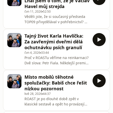
Lhal jsem o tom, že je Václav
královnou Slovenska, co víme o útoku
Havel můj strejda
na práva trans lidí, jak budou
čvn 11, 2026
52:50
stávkovat veřejnoprávní média a jaký
Věděli jste, že si současný předseda
má Petr Fiala vztah k pivu?
TOP09 přivydělával v pohřebnictví? My
taky ne, a dodnes nevíme, jak s touto
informací naložit. 🫣 *Matěj Ondřej
Tajný život Karla Havlíčka:
Havel* alias *Havel z TOPky* není
Za zavřenými dveřmi dělá
pouze politikem, ale také _tátou,
ochutnávku psích granulí
varhaníkem, skautem a učitelem._ V
čvn 4, 2026
33:44
nejnovějším ROASTím rozhovoru
Proč v ROASTu věříme na reinkarnaci?
proto *vystavuje vysvědčení svým
Dvě slova: Petr Fiala. Někdejší premiér
sněmovním kolegům.* Proč Babiš
při loňských volbách politicky zemřel,
neobstojí v zeměpise ani finanční
aby se letos mohl *narodit podruhé
gramotnosti, Filip Tu
Místo mobilů těhotné
jako influencer.* A my si nejsme jistí,
spolužačky: Babiš chce řešit
jestli nám náhodou trochu nechybí
nízkou pozornost
ten starý známý (ale hlavně starý)
kvě 28, 2026
44:37
profesor, který nevěděl, co je six-
ROAST je po dlouhé době zpět v
seven, a nevcházel do každé místnosti
klasické sestavě a opět ho provázejí
za tónů písně _My jsme Petr Fiala._ 🫣
tělní tekutiny. Tentokrát rozplétáme
V nejnovějším díle ROASTu lus