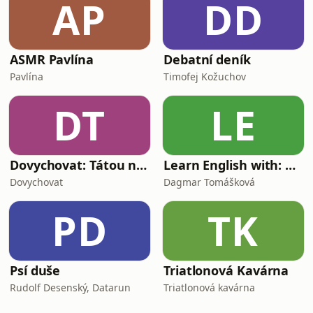
AP
DD
ASMR Pavlína
Debatní deník
Pavlína
Timofej Kožuchov
DT
LE
Dovychovat: Tátou na celý život
Learn English with: My Life and Other Funny Stories
Dovychovat
Dagmar Tomášková
PD
TK
Psí duše
Triatlonová Kavárna
Rudolf Desenský, Datarun
Triatlonová kavárna