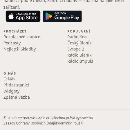
Radio.cz podle města, žánru či nálady — zdarma na jakémkoli
zařízení.
PROCHÁZET
POPULÁRNÍ
Rozhlasové stanice
Radio Kiss
Podcasty
Český Blaník
Nejlepší Skladby
Evropa 2
Rádio Blaník
Rádio Impuls
O NÁS
O Nás
Přidat stanici
Widgety
Zpětná Vazba
© 2026 Internetove-Radio.cz. Všechna práva vyhrazena.
Zásady Ochrany Osobních Údajů
Podmínky Použití