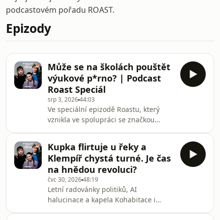
podcastovém pořadu ROAST.
Epizody
Může se na školách pouštět
výukové p*rno? | Podcast
Roast Speciál
srp 3, 2026
44:03
Ve speciální epizodě Roastu, který
vznikla ve spolupráci se značkou
Durex, je hostkou programová
ředitelka Prague Pride Dorota
Kupka flirtuje u řeky a
Vašíčková. Kromě Pridu je ale také
Klempíř chystá turné. Je čas
jednou ze zakladatelek pražského
na hnědou revoluci?
P*festu, který se zaměřuje na
čvc 30, 2026
48:19
alternativní pornografii. V rozhovoru
Letní radovánky politiků, AI
jsme proto řešili pornografii, ale i její
halucinace a kapela Kohabitace i
výukový potenciál, sexuální výchovu
hnědá revoluce... Míra, Vojta a Anička
na školách, při které jsme si