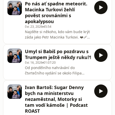
se ponořili do nejhlubších zákoutí
zavzpomínali na to, co jsme s
Po nás ať spadne meteorit.
české politiky, abyste vy nemuseli! Co
Macinka Turkovi žehlí
byste udělali vy, kdybyste se chtěli
pověst srovnáními s
pochlubit, jak jste vypadali ve dvaceti
apokalypsou
čtyřech letech? Zřejmě byste našli
čvc 23, 2026
45:54
starou fotku. Tomáš Zdechovský ale
Najděte si někoho, kdo vám bude krýt
zvolil jinou cestu a nechal si svou
záda jako Petr Macinka Turkovi. ❤️‍🩹
„mladou verzi“ vygenerovat umělou
Pro svého zmocněnce by se
intelige
Motoristický předseda i na střechu
Umyl si Babiš po pozdravu s
postavil – třeba střechu sanitního
Trumpem ještě někdy ruku?!
vozu, který Turek minulý týden na
čvc 16, 2026
01:07:20
Ípáku značně vyvedl z míry. "Pokud by
Od pondělního nahrávání do
zítra spadl meteorit, celé by to bylo
čtvrtečního vydání se okolo Filipa
úplně jedno," řekl Macinka na adresu
Turka a jeho dopravního řádění stalo
policejního vyšetřování nehody. V
tolik věcí, že jsme poprvé v dějinách
nové epizodě ROASTU proto musíme
Ivan Bartoš: Sugar Denny
Roastu museli udělat postprodukční
spekulovat: Co j
bych na ministerstvu
zásah. A stejně jako nebohý řidič
nezaměstnal, Motorky si
vozidla záchranné služby, který
tam vodí kámoše | Podcast
skončil v traumacentru, máme trauma
ROAST
rozhodně i my. Mimo Turka a jeho