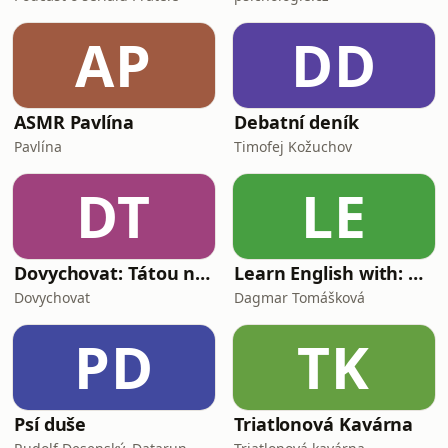
AP
DD
ASMR Pavlína
Debatní deník
Pavlína
Timofej Kožuchov
DT
LE
Dovychovat: Tátou na celý život
Learn English with: My Life and Other Funny Stories
Dovychovat
Dagmar Tomášková
PD
TK
Psí duše
Triatlonová Kavárna