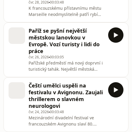
zpravodajů můžete pohodlně
čvc 28, 2026
00:03:48
K francouzskému přístavnímu městu
poslouchat v mobilní aplikaci
Marseille neodmyslitelně patří rybí
mujRozhlas pro Android a iOS nebo
polévka bujabéza. Připravuje se ze
na we
zeleniny, několika druhů ryb a z
Paříž se pyšní největší
koření, jako je šafrán nebo badyán. Z
městskou lanovkou v
původně chudého rybářského pokrmu
Evropě. Vozí turisty i lidi do
se stalo slavnostní jídlo pro výjimečné
práce
příležitosti. Postupně se taky změnil
čvc 26, 2026
00:03:05
způsob, jakým restaurace rybí polévku
Pařížské předměstí má nový doprvní i
připravují a podávají. Ve vyhlášeném
turistický tahák. Největší městská
podniku ve starém marseilleském
lanovka v Evropě se otevřela před půl
příst
rokem. Pětikilometrová trasa s pěti
Čeští umělci uspěli na
stanicemi nabízí cestujícím nejen
festivalu v Avignonu. Zaujali
výhled na Eiffelovu věž a další
thrillerem o slavném
pařížské dominanty, ale hlavně
neurologovi
rychlejší a pohodlnější spojení. Ještě
čvc 24, 2026
00:03:48
před návratem do Česka se v lanovce
Mezinárodní divadelní festival ve
stihl svézt náš zpravodaj ve Francii
francouzském Avignonu slaví 80.
Martin Balucha. Jeho
narozeniny. Sjelo se na něj 1400
nejposlouchanějším repor