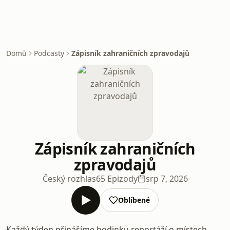
Domů
Podcasty
Zápisník zahraničních zpravodajů
Zápisník zahraničních
zpravodajů
Český rozhlas
65 Epizody
srp 7, 2026
Oblíbené
Každý týden přinášíme hodinku reportáží o místech