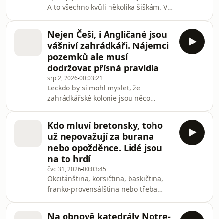
A to všechno kvůli několika šiškám. V
století mohly tento jazyk zahubit.
rakouském Tyrolsku z nich totiž
Naše zpravodajka Kateřina Havlíkov
dodnes vyrábějí tradiční likér, jehož
Nejen Češi, i Angličané jsou
recept si rodiny předávají po
vášniví zahrádkáři. Nájemci
generace. Na sběr těch nejlepších
pozemků ale musí
mají jen několik letních týdnů. Jak to
dodržovat přísná pravidla
vypadá, zjišťovala naše zpravodajka
srp 2, 2026
00:03:21
Bára Vránová.Všechny díly podcastu
Leckdo by si mohl myslet, že
Zápisník zahraničních zpravodajů
zahrádkářské kolonie jsou něco
můžete pohodlně poslouchat v
specificky českého. Zdaleka tomu tak
mobilní aplikaci
ale není. Tento fenomén je typický pro
Kdo mluví bretonsky, toho
řadu evropských zemí a měst.
už nepovažují za burana
Dlouhou tradici má i ve Velké Británii.
nebo opožděnce. Lidé jsou
I tam se kdysi zrodil z nutnosti. Stejně
na to hrdí
jako u nás, i v Británii měly
čvc 31, 2026
00:03:45
zahrádkářské kolonie na kahánku.
Okcitánština, korsičtina, baskičtina,
Dnes zažívá zahrádkaření úplnou
franko-provensálština nebo třeba
renesanci. Do zahrádkářské kolonie v
alsaština. Francie má 75 regionálních
severním Londýně se vy
jazyků. Zaměříme se na jeden z nich,
Na obnově katedrály Notre-