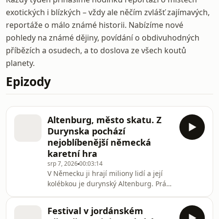
exotických i blízkých – vždy ale něčím zvlášť zajímavých,
reportáže o málo známé historii. Nabízíme nové
pohledy na známé dějiny, povídání o obdivuhodných
příbězích a osudech, a to doslova ze všech koutů
planety.
Epizody
Altenburg, město skatu. Z
Durynska pochází
nejoblíbenější německá
karetní hra
srp 7, 2026
00:03:14
V Německu ji hrají miliony lidí a její
kolébkou je durynský Altenburg. Právě
tam vznikla karetní hra skat, která se
stala součástí německé kultury. Do
Festival v jordánském
města karet nás zavede zpravodaj