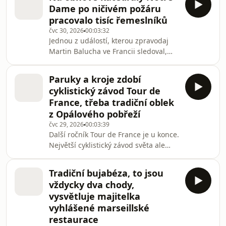
a sice na bretonštinu, kterou na
Dame po ničivém požáru
západě Francie mluví přes 200 tisíc
pracovalo tisíc řemeslníků
lidí. Naučit se ji můžete ve
čvc 30, 2026
00:03:32
specializovaných školách jménem
Jednou z událostí, kterou zpravodaj
Diwan nebo v kulturních
Martin Balucha ve Francii sledoval,
střediscích.Všechny díly podcastu
byla rekonstrukce slavné pařížské
Zápisník zahraničních zpravodajů
dominanty – katedrály Notre-Dame.
můžete pohodlně poslouchat v mobi
Paruky a kroje zdobí
Předloni v prosinci ji po ničivém
cyklistický závod Tour de
požáru znovu otevřeli veřejnosti.
France, třeba tradiční oblek
Hned první měsíc poté navštívily
z Opálového pobřeží
Notre-Dame statisíce lidí. Všechny díly
čvc 29, 2026
00:03:39
podcastu Zápisník zahraničních
Další ročník Tour de France je u konce.
zpravodajů můžete pohodlně
Největší cyklistický závod světa ale
poslouchat v mobilní aplikaci
není jen o sportovních výkonech a
mujRozhlas pro Android a iOS ne
žlutém trikotu pro vedoucího
Tradiční bujabéza, to jsou
závodníka. Pomáhá taky při
vždycky dva chody,
uchovávání tradic a zvyklostí. Před
vysvětluje majitelka
časem se o tom přesvědčil i náš
vyhlášené marseillské
zpravodaj Martin Balucha.Všechny
restaurace
díly podcastu Zápisník zahraničních