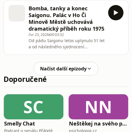
divadelních souborů z celého světa,
Bomba, tanky a konec
které nabízejí téměř 1800
Saigonu. Palác v Ho Či
představení. Premiéru tu letos měl i
Minově Městě uchovává
nedokončený text bývalého českého
dramatický příběh roku 1975
prezidenta a dramatika Šeřík. V silné
čvc 23, 2026
00:03:32
konkurenci se znovu prosadili také
Od pádu Saigonu letos uplynulo 51 let
čeští umělci a sourozenci Raphael
a od následného sjednocení
Ruiz a Daniela Hirsh s inscenací
Severního a Jižního Vietnamu rovné
L’Indiscipline.Všechny díly
půlstoletí. Někdejší metropole Jižního
Vietnamu dnes nese jméno Ho Či
Načíst další epizody
Minovo Město a jeho dravá ekonomika
Doporučené
ho proměňuje k nepoznání. Mezi
výškovými budovami ale stále
zůstávají místa, kde se jako by zastavil
čas v roce 1975.Všechny díly podcastu
SC
NN
Zápisník zahraničních zpravodajů
můžete pohodlně poslou
Smelly Chat
Neštěkej na svého psa
Podcast o seriálu Přátelé
psichologie.cz