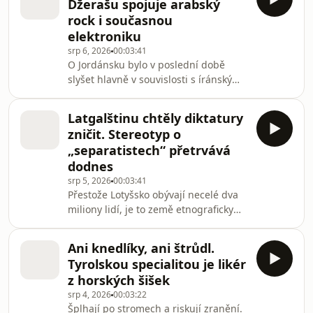
Džerašu spojuje arabský
Pavel Polák.Všechny díly podcastu
rock i současnou
Zápisník zahraničních zpravodajů
elektroniku
můžete pohodlně poslouchat v
srp 6, 2026
00:03:41
mobilní aplikaci mujRozhlas pro
O Jordánsku bylo v poslední době
Android a iOS nebo na webu
slyšet hlavně v souvislosti s íránskými
mujRozhlas.cz.
údery na americké základny. Ale
zatímco nad pouští na východě země
Latgalštinu chtěly diktatury
armáda sestřelovala rakety, zachovalé
zničit. Stereotyp o
ruiny antického města Džeraš už po
„separatistech“ přetrvává
čtyřicáté přivítaly na uměleckém
dodnes
festivalu hudebníky – převážně ty
srp 5, 2026
00:03:41
arabské. Blízkovýchodní zpravodajka
Přestože Lotyšsko obývají necelé dva
Jana Karasová si z programu vybrala
miliony lidí, je to země etnograficky
koncert místních kapel.Všechny díly
neobyčejně pestrá. Jednotlivé regiony
podcastu Záp
si dodnes zachovávají svou kulturu i
Ani knedlíky, ani štrůdl.
tradice. Jeden region ale přeci jen
Tyrolskou specialitou je likér
vyčnívá – Latgalsko. Tamní obyvatelé
z horských šišek
totiž dodnes používají specifický
srp 4, 2026
00:03:22
dialekt, latgalštinu. Nechybělo přitom
Šplhají po stromech a riskují zranění.
mnoho a autoritářské režimy ve 20.