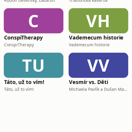
Rudolf Desenský, Datarun
Triatlonová kavárna
C
VH
ConspiTherapy
Vademecum historie
ConspiTherapy
Vademecum historie
TU
VV
Táto, už to vím!
Vesmír vs. Děti
Táto, už to vím!
Michaela Pavlík a Dušan Majer