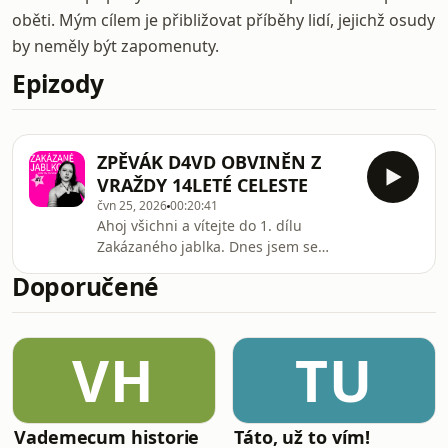
oběti. Mým cílem je přibližovat příběhy lidí, jejichž osudy
by neměly být zapomenuty.
Epizody
ZPĚVÁK D4VD OBVINĚN Z
VRAŽDY 14LETÉ CELESTE
čvn 25, 2026
00:20:41
Ahoj všichni a vítejte do 1. dílu
Zakázaného jablka. Dnes jsem se
zaměřila na nešťastný osud Celeste
Doporučené
Rivas Hernandez. Z její vraždy je
podezřelý americký zpěvák d4vd.
Pojďme se podívat na fakta o tomto
VH
TU
případu.
Vademecum historie
Táto, už to vím!