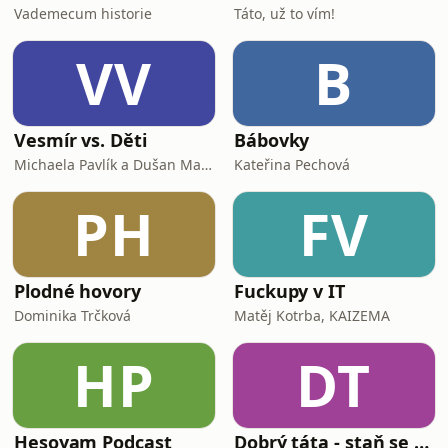
Vademecum historie
Táto, už to vím!
VV
B
Vesmír vs. Děti
Bábovky
Michaela Pavlík a Dušan Majer
Kateřina Pechová
PH
FV
Plodné hovory
Fuckupy v IT
Dominika Trčková
Matěj Kotrba, KAIZEMA
HP
DT
Hesoyam Podcast
Dobrý táta - staň se tátou, kterého bys sám chtěl mít