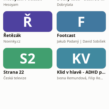
Hesoyam
Dobrytata
Ř
F
Řetězák
Footcast
Novinky.cz
Jakub Podaný | David Sobišek
S2
KV
Strana 22
Klid v hlavě - ADHD podcast
Česká televize
Ivona Remundová, Filip Remunda