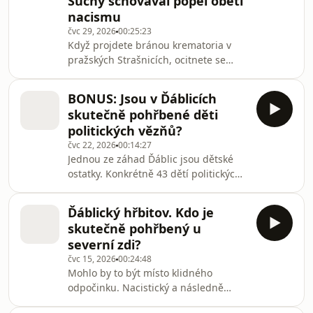
Suchý schovával popel obětí
těla popravených. Tentokrát ale
nacismu
uprostřed dne. Františkovi Suchému
mladšímu bylo tehdy 20 let a rychle se
čvc 29, 2026
00:25:23
Když projdete bránou krematoria v
zapojil do protikomunistického
pražských Strašnicích, ocitnete se
odboje.Všechny díly podc
tváří v tvář impozantní budově. Z
každé strany před ní plápolají ohně.
BONUS: Jsou v Ďáblicích
Krematorium bylo postaveno v letech
skutečně pohřbené děti
1929 až 1932. Výběrové řízení na
politických vězňů?
místo ředitele tehdy vyhrál František
čvc 22, 2026
00:14:27
Suchý. A tím se začal psát příběh
Jednou ze záhad Ďáblic jsou dětské
odvahy, tichého hrdinství a pevného
ostatky. Konkrétně 43 dětí politických
charakteru.Všechny díly podcastu
vězeňkyň, které se měly narodit na
Hlasy paměti můžete pohodlně
Pankráci a skončit právě na Ďáblickém
poslouchat v mobilní
Ďáblický hřbitov. Kdo je
hřbitově. Prokázat se ale podařilo jen
skutečně pohřbený u
dva takové dětské osudy. Zbytek
severní zdi?
pohřebených těl patří dětem, které
čvc 15, 2026
00:24:48
přišly na svět předčasně, nebo se
Mohlo by to být místo klidného
narodily mrtvé. Výzkum ale pořád
odpočinku. Nacistický a následně
není u konce. Čas od času se znovu
komunistický režim ale obestřel
objevuje další velké téma – exhumovat