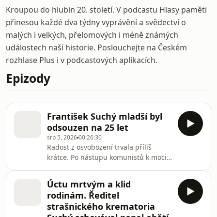
Kroupou do hlubin 20. století. V podcastu Hlasy paměti
přinesou každé dva týdny vyprávění a svědectví o
malých i velkých, přelomových i méně známých
událostech naší historie. Poslouchejte na Českém
rozhlase Plus i v podcastových aplikacích.
Epizody
František Suchý mladší byl
odsouzen na 25 let
srp 5, 2026
00:26:30
Radost z osvobození trvala příliš
krátce. Po nástupu komunistů k moci v
únoru 1948 museli mít členové rodiny
Suchých pocit, že se vrací do stejné
Úctu mrtvým a klid
noční můry jako za nacistické
rodinám. Ředitel
okupace. Nákladní vozy do
strašnického krematoria
strašnického krematoria znovu vozily