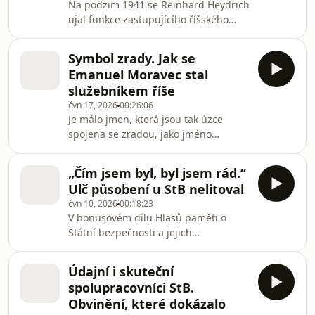
Na podzim 1941 se Reinhard Heydrich
vyhlazovacích táborech nebo na
ujal funkce zastupujícího říšského
pochodech smrti. Právě bubenské
protektora. S jeho příchodem dopadl
nádraží si autoři Hlasů paměti vybra
na české obyvatelstvo teror, ale pro
Symbol zrady. Jak se
Emanuela Moravce začala zlatá éra. V
Emanuel Moravec stal
lednu 1942 se stal ministrem školství
služebníkem říše
a národní osvěty. Pro nacisty byl
čvn 17, 2026
00:26:06
ideálním mužem, protože potřebovali
Je málo jmen, která jsou tak úzce
někoho, koho se bude bát i
spojena se zradou, jako jméno
protektorátní vláda.Všechny díly
někdejšího protektorátního ministra
podcastu Hlasy paměti můžete
školství a národní osvěty Emanuela
pohodlně poslouchat v
„Čím jsem byl, byl jsem rád.“
Moravce. Muže, který byl za první
Ulč působení u StB nelitoval
republiky podporovatelem Tomáše G.
čvn 10, 2026
00:18:23
Masaryka a jeho hradní skupiny.
V bonusovém dílu Hlasů paměti o
Muže, který byl jedním z
Státní bezpečnosti a jejich
nejzarputilejších odpůrců přijetí
spolupracovnících vypráví autoři
mnichovského diktátu. Muže, ze
příběh Jaromíra Ulče. Od 70. let vyvíjel
kterého se ale nakonec stal kolaborant
Údajní i skuteční
operace, lámal a verboval
a poskok nacistů.Všechny díly podca
spolupracovníci StB.
spolupracovníky StB. Nikdy, ani po
Obvinění, které dokázalo
sametové revoluci, ale nepochyboval o