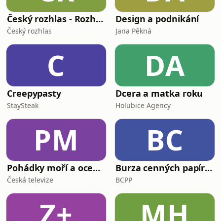
Český rozhlas - Rozhovory
Design a podnikání
Český rozhlas
Jana Pěkná
C
DA
Creepypasty
Dcera a matka roku
StaySteak
Holubice Agency
PM
BC
Pohádky moří a oceánů
Burza cenných papírů Praha
Česká televize
BCPP
Z+
MH