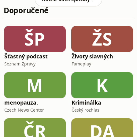
v narovnávání vztahů mezi Čechy a
Doporučené
vyhnanými Němci. I 81 let po válce
však část české politické reprezentace
projevuje nesouhlas a podobnou
nechuť ke smíření jako v uplynulých
ŠP
ŽS
desetiletích. Všechny díly podcastu
Hlasy pamět
Šťastný podcast
Životy slavných
Seznam Zprávy
Fameplay
M
K
menopauza.
Kriminálka
Czech News Center
Český rozhlas
ČR
DA