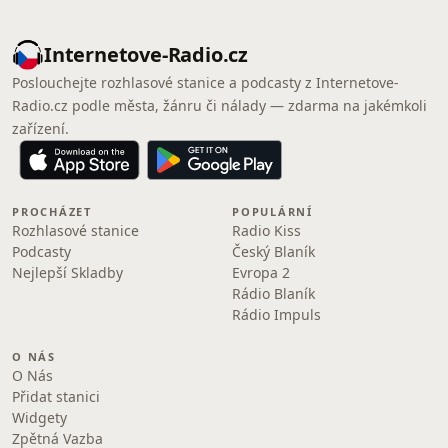
Internetove-Radio.cz
Poslouchejte rozhlasové stanice a podcasty z Internetove-
Radio.cz podle města, žánru či nálady — zdarma na jakémkoli
zařízení.
PROCHÁZET
POPULÁRNÍ
Rozhlasové stanice
Radio Kiss
Podcasty
Český Blaník
Nejlepší Skladby
Evropa 2
Rádio Blaník
Rádio Impuls
O NÁS
O Nás
Přidat stanici
Widgety
Zpětná Vazba