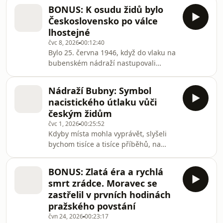
hřbitov temnotou a nenávistí. Právě
ostatky
BONUS: K osudu židů bylo
tady se nacisté i komunisté zbavovali
Československo po válce
těl popravených odbojářů, vlastenců a
lhostejné
politických vězňů. A protože v historii
čvc 8, 2026
00:12:40
není nouze o paradoxy, leží tu vedle
Bylo 25. června 1946, když do vlaku na
obětí i někteří z pachatelů. Kolik lidí je
bubenském nádraží nastupovali
tady ale pohřbených a o koho
německy mluvící židé a židé ze
konkrétně se jedná, to je dodnes v
smíšených manželství, aby nadobro
mnoha př
Nádraží Bubny: Symbol
opustili Československo. Paradoxem
nacistického útlaku vůči
bylo, že mnoho z nich se tak vrátilo na
českým židům
místo, odkud jen před několika lety
čvc 1, 2026
00:25:52
mířili v nacistických transportech do
Kdyby místa mohla vyprávět, slyšeli
ghett a koncentračních táborů. Když
bychom tisíce a tisíce příběhů, na
se po válce vrátili domů, zjistili, že
které se mělo zapomenout. Takovým
vlast se k nim otočila zády. Jako jediné
místem je i pražské Nádraží Bubny,
v
BONUS: Zlatá éra a rychlá
odkud za protektorátu odjížděly první
smrt zrádce. Moravec se
židovské transporty do ghett a
zastřelil v prvních hodinách
koncentračních táborů. Většina
pražského povstání
deportovaných už se domů nikdy
čvn 24, 2026
00:23:17
nevrátila. Byli zavražděni ve