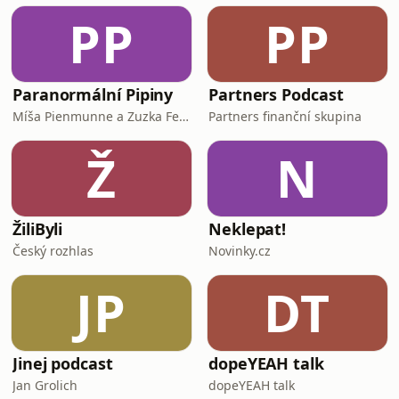
myšlení v angličtině- proč jsou krátké
PP
PP
fráze silnější než složité věty- jak
trénovat angličtinu bě
Paranormální Pipiny
Partners Podcast
Míša Pienmunne a Zuzka Fejfarová
Partners finanční skupina
Ž
N
ŽiliByli
Neklepat!
Český rozhlas
Novinky.cz
JP
DT
Jinej podcast
dopeYEAH talk
Jan Grolich
dopeYEAH talk