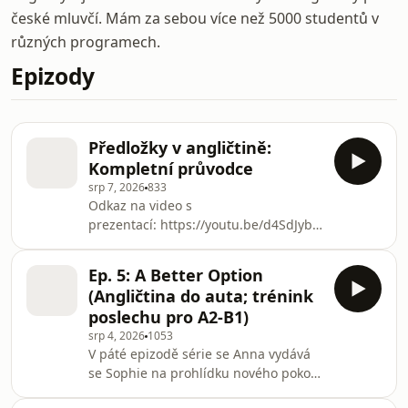
české mluvčí. Mám za sebou více než 5000 studentů v
různých programech.
Epizody
Předložky v angličtině:
Kompletní průvodce
srp 7, 2026
833
Odkaz na video s
prezentací: https://youtu.be/d4SdJyb9RTQPletou
se vám anglické předložky IN, ON a
AT? Nejste sami. V tomto videu si
Ep. 5: A Better Option
jednoduše vysvětlíme anglické
(Angličtina do auta; trénink
předložky místa, času i pohybu a
poslechu pro A2-B1)
ukážeme si nejčastější chyby, které
srp 4, 2026
1053
Češi v angličtině dělají. Naučíte se
V páté epizodě série se Anna vydává
praktický systém, díky kterému budete
se Sophie na prohlídku nového pokoje
předložky používat přirozeněji a bez
v klidnější části Londýna. 🏡 Po
přemýšlení.Ukážeme si rozdíl mezi IN