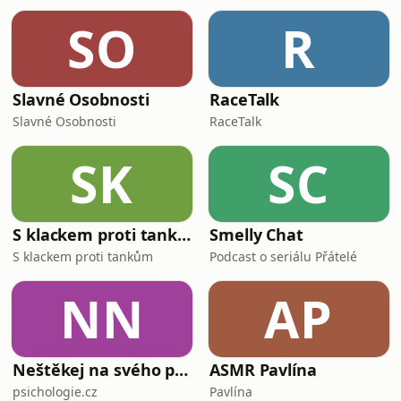
SO
R
Slavné Osobnosti
RaceTalk
Slavné Osobnosti
RaceTalk
SK
SC
S klackem proti tankům
Smelly Chat
S klackem proti tankům
Podcast o seriálu Přátelé
NN
AP
Neštěkej na svého psa
ASMR Pavlína
psichologie.cz
Pavlína