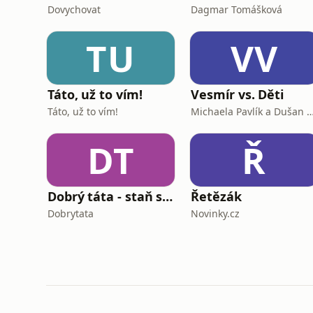
Dovychovat
Dagmar Tomášková
TU
VV
Táto, už to vím!
Vesmír vs. Děti
Táto, už to vím!
Michaela Pavlík a Duša
DT
Ř
Dobrý táta - staň se tátou, kterého bys sám chtěl mít
Řetězák
Dobrytata
Novinky.cz