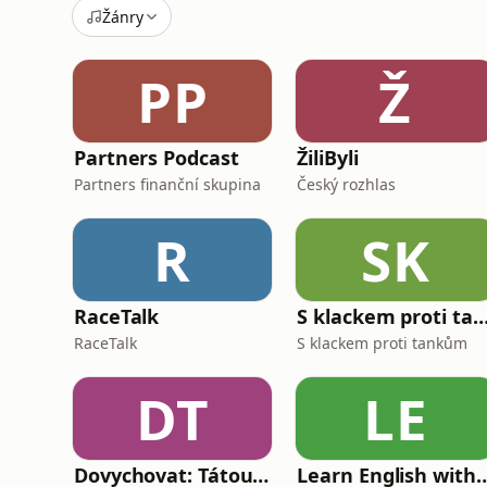
Žánry
PP
Ž
Partners Podcast
ŽiliByli
Partners finanční skupina
Český rozhlas
R
SK
RaceTalk
S klackem proti tan
RaceTalk
S klackem proti tankům
DT
LE
Dovychovat: Tátou na celý život
Learn English with: My Life and Ot