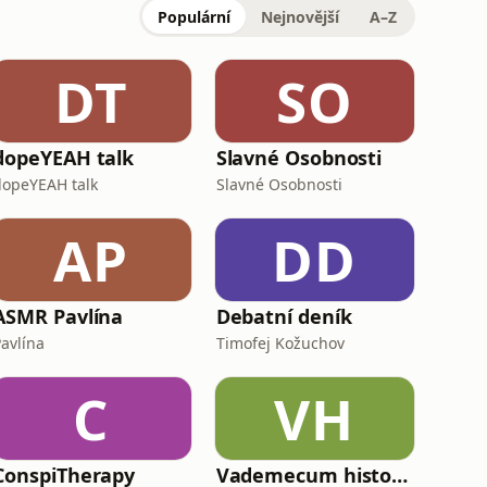
Populární
Nejnovější
A–Z
DT
SO
dopeYEAH talk
Slavné Osobnosti
dopeYEAH talk
Slavné Osobnosti
AP
DD
ASMR Pavlína
Debatní deník
Pavlína
Timofej Kožuchov
C
VH
ConspiTherapy
Vademecum historie