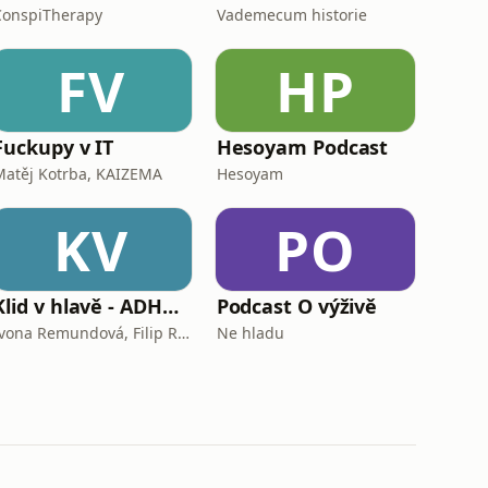
ConspiTherapy
Vademecum historie
FV
HP
Fuckupy v IT
Hesoyam Podcast
Matěj Kotrba, KAIZEMA
Hesoyam
KV
PO
Klid v hlavě - ADHD podcast
Podcast O výživě
Ivona Remundová, Filip Remunda
Ne hladu