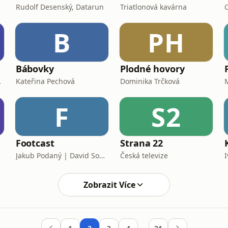
Rudolf Desenský, Datarun
Triatlonová kavárna
B
PH
Bábovky
Plodné hovory
n Majer
Kateřina Pechová
Dominika Trčková
F
S2
Footcast
Strana 22
Jakub Podaný | David Sobišek
Česká televize
Zobrazit Více