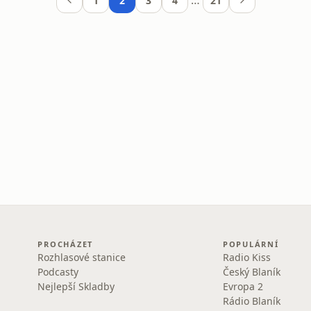
…
1
2
3
4
21
PROCHÁZET
POPULÁRNÍ
Rozhlasové stanice
Radio Kiss
Podcasty
Český Blaník
Nejlepší Skladby
Evropa 2
Rádio Blaník