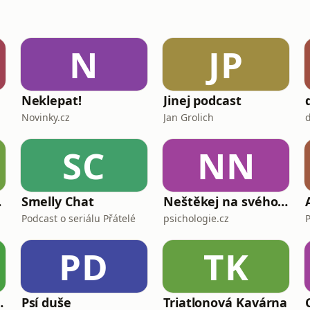
N
JP
Neklepat!
Jinej podcast
Novinky.cz
Jan Grolich
SC
NN
kům
Smelly Chat
Neštěkej na svého psa
Podcast o seriálu Přátelé
psichologie.cz
PD
TK
her Funny Stories
Psí duše
Triatlonová Kavárna