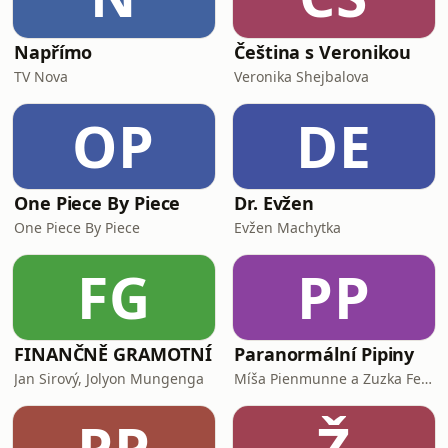
Napřímo
Čeština s Veronikou
TV Nova
Veronika Shejbalova
OP
DE
One Piece By Piece
Dr. Evžen
One Piece By Piece
Evžen Machytka
FG
PP
FINANČNĚ GRAMOTNÍ
Paranormální Pipiny
Jan Sirový, Jolyon Mungenga
Míša Pienmunne a Zuzka Fejfarová