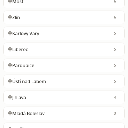
Most
6
Zlín
6
Karlovy Vary
5
Liberec
5
Pardubice
5
Ústí nad Labem
5
Jihlava
4
Mladá Boleslav
3