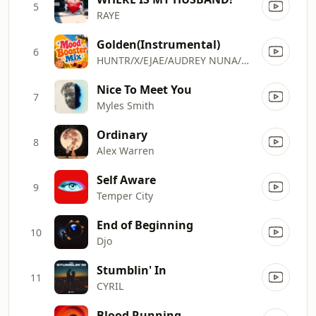
5
RAYE
Golden(Instrumental)
6
HUNTR/X/EJAE/AUDREY NUNA/REI AMI/KPop Demon Hunters Cast
Nice To Meet You
7
Myles Smith
Ordinary
8
Alex Warren
Self Aware
9
Temper City
End of Beginning
10
Djo
Stumblin' In
11
CYRIL
Blood Running