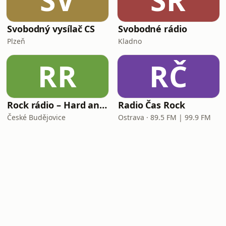
SV
SR
Svobodný vysílač CS
Svobodné rádio
Plzeň
Kladno
RR
RČ
Rock rádio – Hard and Heavy
Radio Čas Rock
České Budějovice
Ostrava · 89.5 FM | 99.9 FM