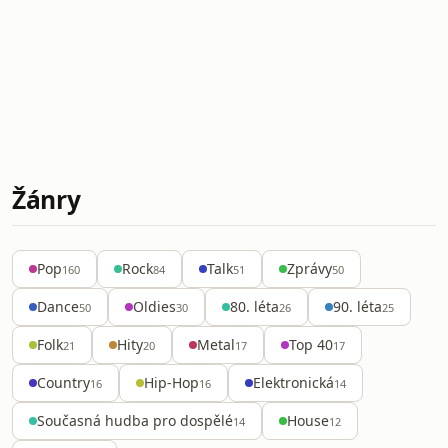
Žánry
Pop
Rock
Talk
Zprávy
160
84
51
50
Dance
Oldies
80. léta
90. léta
50
30
26
25
Folk
Hity
Metal
Top 40
21
20
17
17
Country
Hip-Hop
Elektronická
16
16
14
Současná hudba pro dospělé
House
14
12