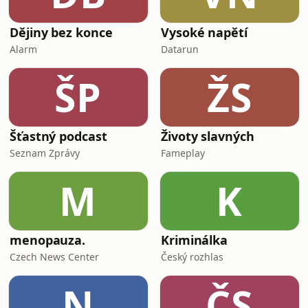
Dějiny bez konce
Vysoké napětí
Alarm
Datarun
ŠP
ŽS
Šťastný podcast
Životy slavných
Seznam Zprávy
Fameplay
M
K
menopauza.
Kriminálka
Czech News Center
Český rozhlas
N
ČS