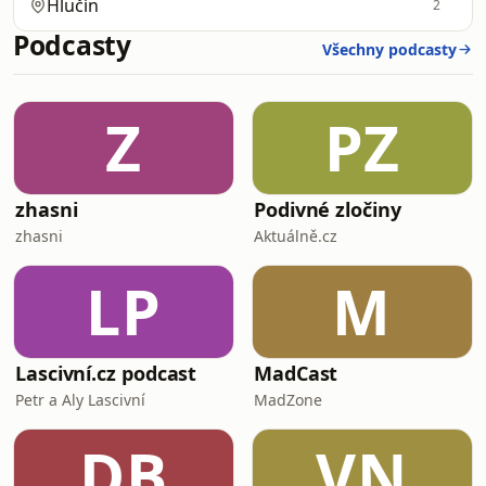
Hlučín
2
Podcasty
Všechny podcasty
Z
PZ
zhasni
Podivné zločiny
zhasni
Aktuálně.cz
LP
M
Lascivní.cz podcast
MadCast
Petr a Aly Lascivní
MadZone
DB
VN