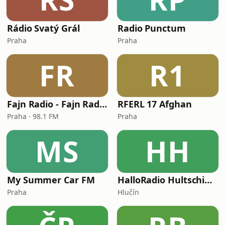
Rádio Svatý Grál
Radio Punctum
Praha
Praha
FR
R1
Fajn Radio - Fajn Radio Agara
RFERL 17 Afghan
Praha · 98.1 FM
Praha
MS
HH
My Summer Car FM
HalloRadio Hultschin/Hlucin
Praha
Hlučín