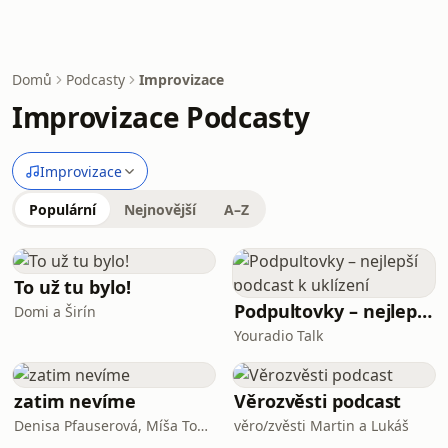
Domů
Podcasty
Improvizace
Improvizace Podcasty
Improvizace
Populární
Nejnovější
A–Z
To už tu bylo!
Podpultovky – nejlepší podcast k uklízení
Domi a Širín
Youradio Talk
zatim nevíme
Věrozvěsti podcast
Denisa Pfauserová, Míša Tomešová, Martin Schreiner
věro/zvěsti Martin a Lukáš