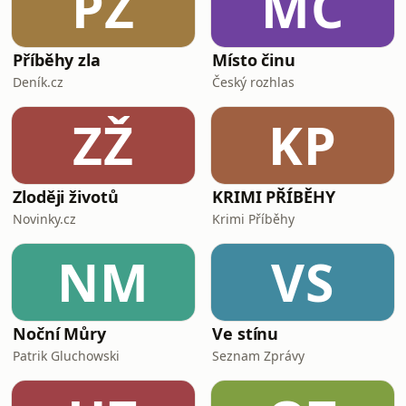
PZ
MČ
Příběhy zla
Místo činu
Deník.cz
Český rozhlas
ZŽ
KP
Zloději životů
KRIMI PŘÍBĚHY
Novinky.cz
Krimi Příběhy
NM
VS
Noční Můry
Ve stínu
Patrik Gluchowski
Seznam Zprávy