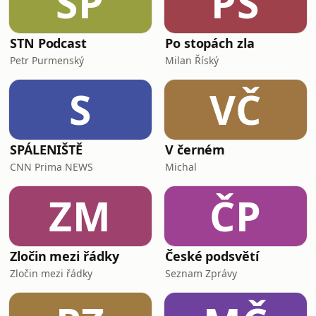
SP
PS
STN Podcast
Po stopách zla
Petr Purmenský
Milan Říský
S
VČ
SPÁLENIŠTĚ
V černém
CNN Prima NEWS
Michal
ZM
ČP
Zločin mezi řádky
České podsvětí
Zločin mezi řádky
Seznam Zprávy