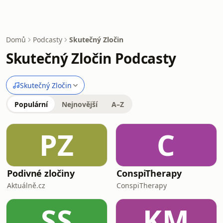
Domů
Podcasty
Skutečný Zločin
Skutečný Zločin Podcasty
Skutečný Zločin
Populární
Nejnovější
A–Z
PZ
C
Podivné zločiny
ConspiTherapy
Aktuálně.cz
ConspiTherapy
SS
KM