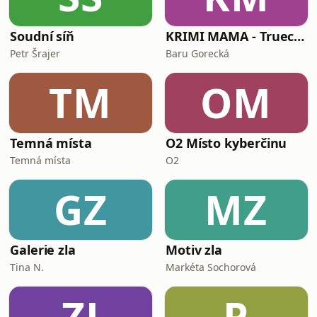
Soudní síň
KRIMI MAMA - Truecrime podcast
Petr Šrajer
Baru Gorecká
TM
OM
Temná místa
O2 Místo kyberčinu
Temná místa
O2
GZ
MZ
Galerie zla
Motiv zla
Tina N.
Markéta Sochorová
ZJ
P