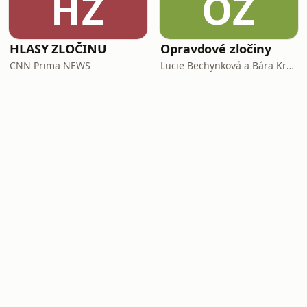
HZ
OZ
HLASY ZLOČINU
Opravdové zločiny
CNN Prima NEWS
Lucie Bechynková a Bára Krčmová