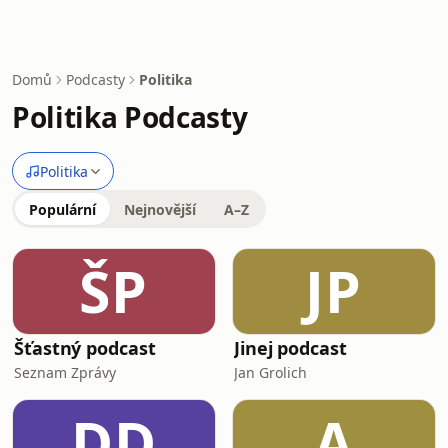
Domů
Podcasty
Politika
Politika Podcasty
Politika
Populární
Nejnovější
A–Z
ŠP
JP
Šťastný podcast
Jinej podcast
Seznam Zprávy
Jan Grolich
DD
A