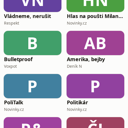
Vládneme, nerušit
Hlas na poušti Milana Mikuleckého
Respekt
Novinky.cz
B
AB
Bulletproof
Amerika, bejby
Voxpot
Deník N
P
P
PoliTalk
Politikár
Novinky.cz
Novinky.cz