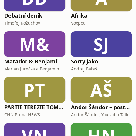
Debatní deník
Afrika
Timofej Kožuchov
Voxpot
M&
SJ
Matador & Benjamínek
Sorry jako
Marian Jurečka a Benjamin Činčila
Andrej Babiš
PT
AŠ
PARTIE TEREZIE TOMÁNKOVÉ
Andor Šándor – postřehy generála
CNN Prima NEWS
Andor Šándor, Youradio Talk
VN
HN