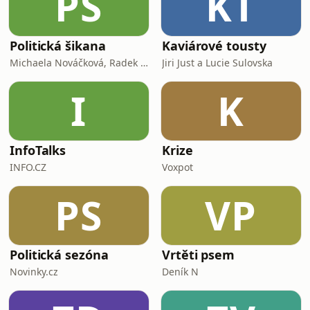
PŠ
KT
Politická šikana
Kaviárové tousty
Michaela Nováčková, Radek Bartoníček, Vratislav Dostál
Jiri Just a Lucie Sulovska
I
K
InfoTalks
Krize
INFO.CZ
Voxpot
PS
VP
Politická sezóna
Vrtěti psem
Novinky.cz
Deník N