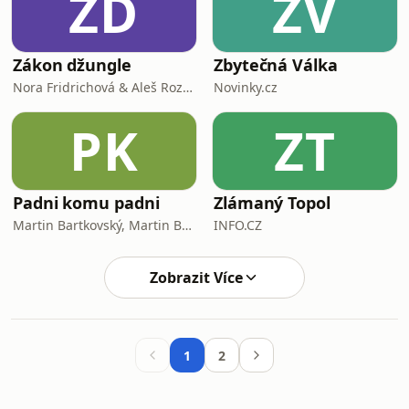
ZD
ZV
Zákon džungle
Zbytečná Válka
Nora Fridrichová & Aleš Rozehnal
Novinky.cz
PK
ZT
Padni komu padni
Zlámaný Topol
Martin Bartkovský, Martin Bryś, Oliver Adámek
INFO.CZ
Zobrazit Více
1
2