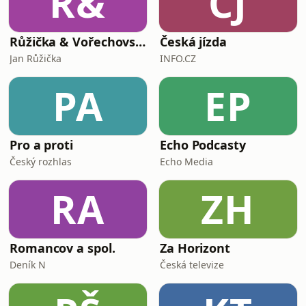
R&
ČJ
Růžička & Vořechovský
Česká jízda
Jan Růžička
INFO.CZ
PA
EP
Pro a proti
Echo Podcasty
Český rozhlas
Echo Media
RA
ZH
Romancov a spol.
Za Horizont
Deník N
Česká televize