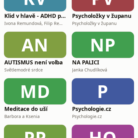
Klid v hlavě - ADHD podcast
Psycholožky v županu
Ivona Remundová, Filip Remunda
Psycholožky v županu
AN
NP
AUTISMUS není volba
NA PALICI
Světlemodré srdce
Janka Chudlíková
MD
P
Meditace do uší
Psychologie.cz
Barbora a Ksenia
Psychologie.cz
PP
HO