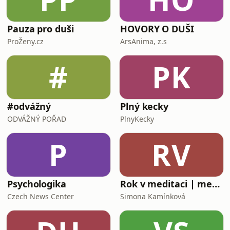
Pauza pro duši
HOVORY O DUŠI
ProŽeny.cz
ArsAnima, z.s
#
PK
#odvážný
Plný kecky
ODVÁŽNÝ POŘAD
PlnyKecky
P
RV
Psychologika
Rok v meditaci | meditace cz
Czech News Center
Simona Kamínková