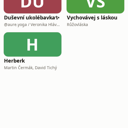
DU
VS
Duševní ukolébavka✨
Vychovávej s láskou
@aure.yoga / Veronika Hlávková
Růžovláska
H
Herberk
Martin Čermák, David Tichý