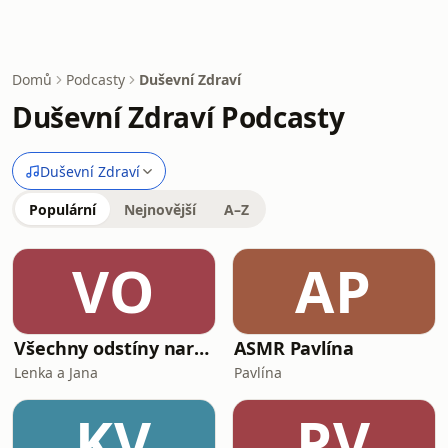
Domů
Podcasty
Duševní Zdraví
Duševní Zdraví Podcasty
Duševní Zdraví
Populární
Nejnovější
A–Z
VO
AP
Všechny odstíny narcismu
ASMR Pavlína
Lenka a Jana
Pavlína
KV
PV