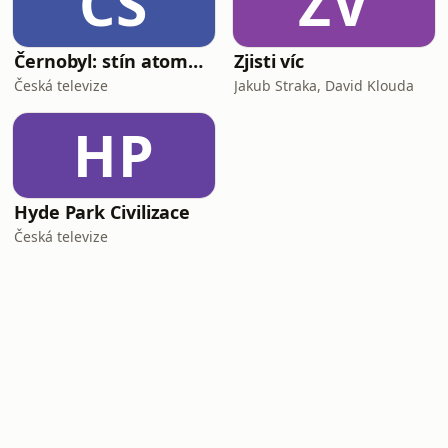
ČS
ZV
Černobyl: stín atomového věku
Zjisti víc
Česká televize
Jakub Straka, David Klouda
HP
Hyde Park Civilizace
Česká televize