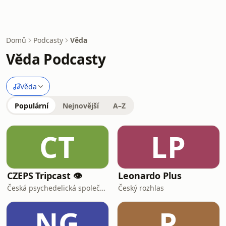
Domů
Podcasty
Věda
Věda Podcasty
Věda
Populární
Nejnovější
A–Z
CT
LP
CZEPS Tripcast 👁️
Leonardo Plus
Česká psychedelická společnost
Český rozhlas
NG
P