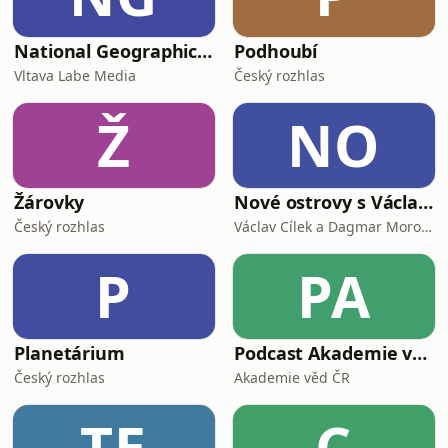
National Geographic Česko
Podhoubí
Vltava Labe Media
Český rozhlas
Ž
NO
Žárovky
Nové ostrovy s Václavem Cílkem
Český rozhlas
Václav Cílek a Dagmar Morozová
P
PA
Planetárium
Podcast Akademie věd
Český rozhlas
Akademie věd ČR
TE
C