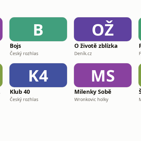
B
OŽ
Bojs
O životě zblízka
Český rozhlas
Deník.cz
K4
MS
en
Klub 40
Milenky Sobě
Český rozhlas
Wronkovic holky