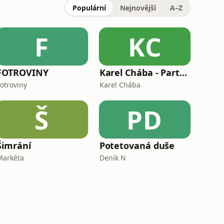
Populární
Nejnovější
A–Z
F
KC
FOTROVINY
Karel Chába - Partnerské vztahy
Fotroviny
Karel Chába
Š
PD
Šimrání
Potetovaná duše
Markéta
Deník N