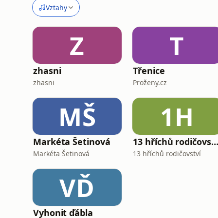
Vztahy
Z
T
zhasni
Třenice
zhasni
Proženy.cz
MŠ
1H
Markéta Šetinová
13 hříchů rodičovství - Jak z toho v
Markéta Šetinová
13 hříchů rodičovství
VĎ
Vyhonit ďábla