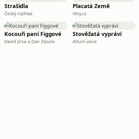
Strašidla
Placatá Země
Český rozhlas
Vlny.cz
Kocouři paní Figgové
Stověžatá vypráví
David Jirsa a Dan Zezula
Altum voice