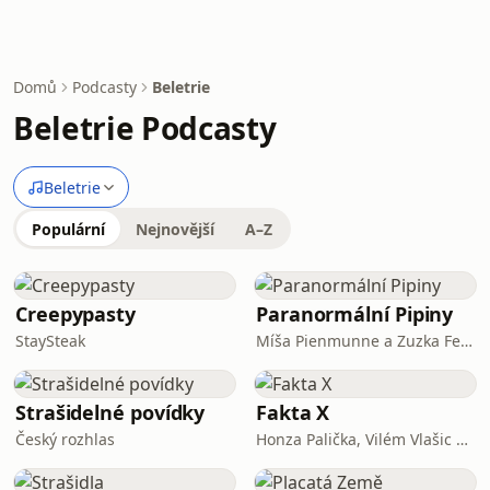
Domů
Podcasty
Beletrie
Beletrie Podcasty
Beletrie
Populární
Nejnovější
A–Z
Creepypasty
Paranormální Pipiny
StaySteak
Míša Pienmunne a Zuzka Fejfarová
Strašidelné povídky
Fakta X
Český rozhlas
Honza Palička, Vilém Vlašic a Lavin